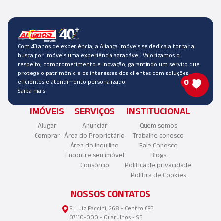
Com 43 anos de experiência, a Aliança imóveis se dedica a tornar a
busca por imóveis uma experiência agradável. Valorizamos o
respeito, comprometimento e inovação, garantindo um serviço que
protege o patrimônio e os interesses dos clientes com soluções
0
eficientes e atendimento personalizado.
Saiba mais
IMÓVEIS
SERVIÇOS
INSTITUCIONAL
Alugar
Anunciar
Quem somos
Comprar
Área do Proprietário
Trabalhe conosco
Área do Inquilino
Fale Conosco
Encontre seu imóvel
Blogs
Consórcio
Política de privacidade
Política de Cookies
NOSSOS CONTATOS
R. Luiz Faccini, 268 - Centro CEP
07110-000 - Guarulhos - SP