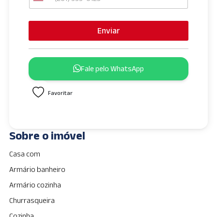
U
n
i
Enviar
t
e
d
Fale pelo WhatsApp
S
t
Favoritar
a
t
e
s
Sobre o imóvel
+
1
Casa com
Armário banheiro
Armário cozinha
Churrasqueira
Cozinha