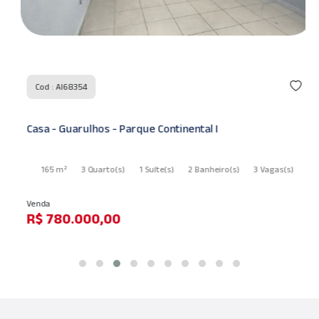
Cod : AI68354
Casa - Guarulhos - Parque Continental I
165 m²
3 Quarto
(s)
1 Suíte
(s)
2 Banheiro
(s)
3 Vagas
(s)
Venda
R$ 780.000,00