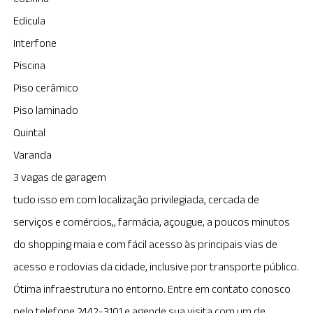
Edícula
Interfone
Piscina
Piso cerâmico
Piso laminado
Quintal
Varanda
3 vagas de garagem
tudo isso em com localização privilegiada, cercada de
serviços e comércios,, farmácia, açougue, a poucos minutos
do shopping maia e com fácil acesso às principais vias de
acesso e rodovias da cidade, inclusive por transporte público.
Ótima infraestrutura no entorno. Entre em contato conosco
pelo telefone 2442-3101 e agende sua visita com um de