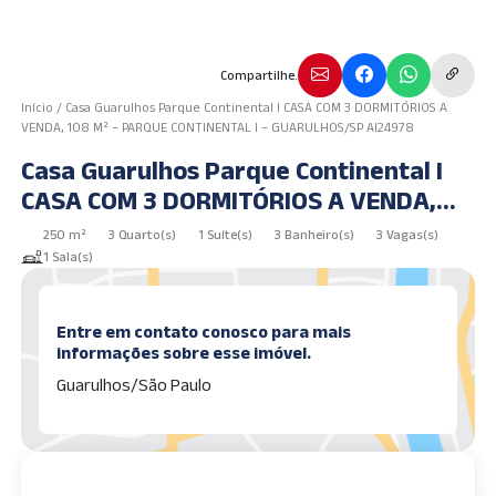
Compartilhe.
Início
/
Casa Guarulhos Parque Continental I CASA COM 3 DORMITÓRIOS A
VENDA, 108 M² – PARQUE CONTINENTAL I – GUARULHOS/SP AI24978
Casa Guarulhos Parque Continental I
CASA COM 3 DORMITÓRIOS A VENDA,
108 m² – PARQUE CONTINENTAL I –
250 m²
3 Quarto(s)
1 Suíte(s)
3 Banheiro(s)
3 Vagas(s)
GUARULHOS/SP AI24978
1 Sala(s)
Entre em contato conosco para mais
informações sobre esse imóvel.
Guarulhos/São Paulo