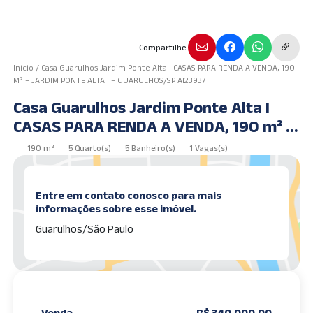
Compartilhe.
Início
/
Casa Guarulhos Jardim Ponte Alta I CASAS PARA RENDA A VENDA, 190
M² – JARDIM PONTE ALTA I – GUARULHOS/SP AI23937
Casa Guarulhos Jardim Ponte Alta I
CASAS PARA RENDA A VENDA, 190 m² –
JARDIM PONTE ALTA I – GUARULHOS/SP
190 m²
5 Quarto(s)
5 Banheiro(s)
1 Vagas(s)
AI23937
Entre em contato conosco para mais
informações sobre esse imóvel.
Guarulhos/São Paulo
Venda
R$ 340.000,00