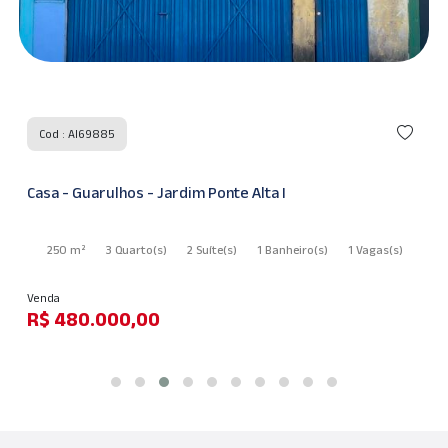
Cod : AI69885
Casa - Guarulhos - Jardim Ponte Alta I
250 m²
3 Quarto
(s)
2 Suíte
(s)
1 Banheiro
(s)
1 Vagas
(s)
Venda
R$ 480.000,00