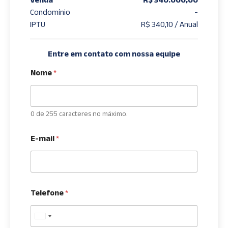
Condomínio
-
IPTU
R$ 340,10 / Anual
Entre em contato com nossa equipe
Nome
*
0 de 255 caracteres no máximo.
E-mail
*
Telefone
*
U