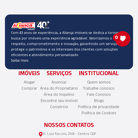
Com 43 anos de experiência, a Aliança imóveis se dedica a tornar a
0
busca por imóveis uma experiência agradável. Valorizamos o
respeito, comprometimento e inovação, garantindo um serviço que
protege o patrimônio e os interesses dos clientes com soluções
eficientes e atendimento personalizado.
Saiba mais
IMÓVEIS
SERVIÇOS
INSTITUCIONAL
Alugar
Anunciar
Quem somos
Comprar
Área do Proprietário
Trabalhe conosco
Área do Inquilino
Fale Conosco
Encontre seu imóvel
Blogs
Consórcio
Política de privacidade
Política de Cookies
NOSSOS CONTATOS
R. Luiz Faccini, 268 - Centro CEP