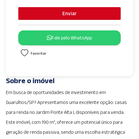
n
i
Enviar
t
e
d
Fale pelo WhatsApp
S
t
Favoritar
a
t
e
s
Sobre o imóvel
+
1
Em busca de oportunidades de investimento em
Guarulhos/SP? Apresentamos uma excelente opção: casas
para renda no Jardim Ponte Alta I, disponíveis para venda.
Este imóvel, com 190 m², oferece um potencial único para
geração de renda passiva, sendo uma escolha estratégica