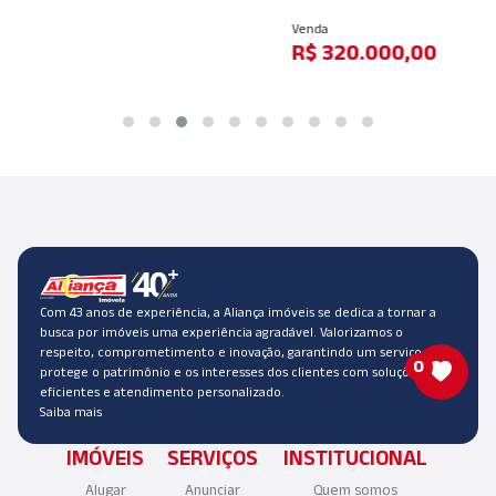
Venda
R$ 320.000,00
Com 43 anos de experiência, a Aliança imóveis se dedica a tornar a
busca por imóveis uma experiência agradável. Valorizamos o
respeito, comprometimento e inovação, garantindo um serviço que
0
protege o patrimônio e os interesses dos clientes com soluções
eficientes e atendimento personalizado.
Saiba mais
IMÓVEIS
SERVIÇOS
INSTITUCIONAL
Alugar
Anunciar
Quem somos