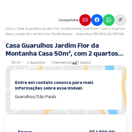
Compartilhe.
Início
/
Casa Guarulhos Jardim Flor Da Montanha Casa 50m², Com 2 Quartos
Para Locação Em Jardim Flor Da Montanha – Guarulhos R$1.800,00 AI17246
Casa Guarulhos Jardim Flor da
Montanha Casa 50m², com 2 quartos
para locação em Jardim Flor da
50 m²
2 Quarto(s)
1 Banheiro(s)
1 Sala(s)
Montanha – Guarulhos R$1.800,00
AI17246
Entre em contato conosco para mais
informações sobre esse imóvel.
Guarulhos/São Paulo
Alugar
R$ 1.800,00