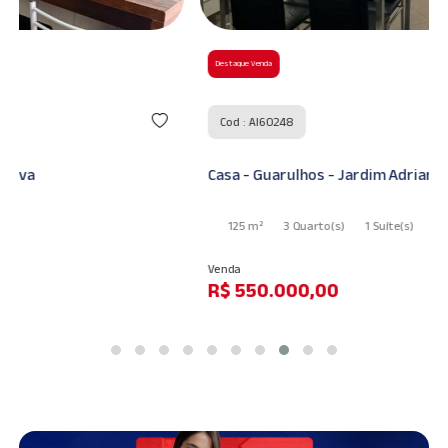
Destaque Venda
Cod : AI60248
Casa - Guarulhos - Jardim Adriana
125 m²
3 Quarto
(s)
1 Suíte
(s)
2 Banheiro
(s)
Venda
R$ 550.000,00