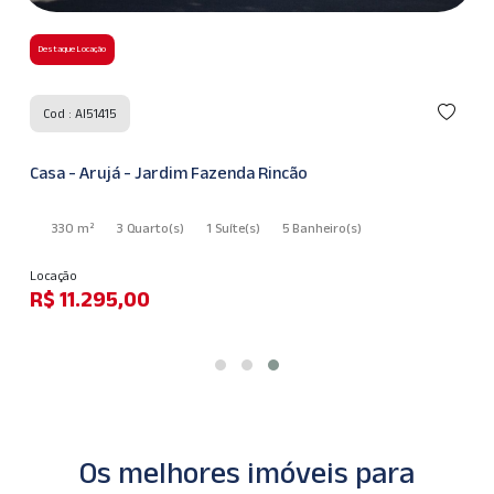
Destaque Locação
Cod : AI51415
Casa - Arujá - Jardim Fazenda Rincão
330 m²
3 Quarto
(s)
1 Suíte
(s)
5 Banheiro
(s)
Locação
R$ 11.295,00
Os melhores imóveis para