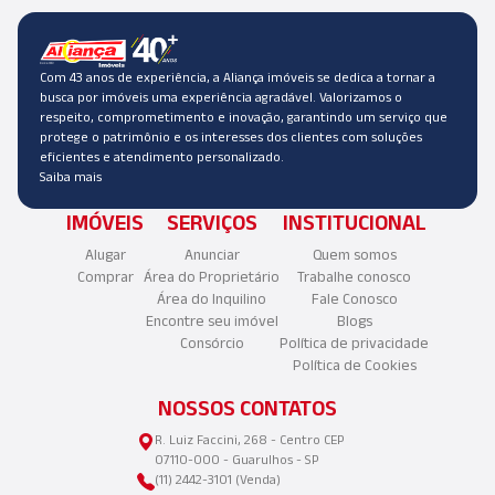
Com 43 anos de experiência, a Aliança imóveis se dedica a tornar a
busca por imóveis uma experiência agradável. Valorizamos o
respeito, comprometimento e inovação, garantindo um serviço que
protege o patrimônio e os interesses dos clientes com soluções
eficientes e atendimento personalizado.
Saiba mais
IMÓVEIS
SERVIÇOS
INSTITUCIONAL
Alugar
Anunciar
Quem somos
Comprar
Área do Proprietário
Trabalhe conosco
Área do Inquilino
Fale Conosco
Encontre seu imóvel
Blogs
Consórcio
Política de privacidade
Política de Cookies
NOSSOS CONTATOS
R. Luiz Faccini, 268 - Centro CEP
07110-000 - Guarulhos - SP
(11) 2442-3101 (Venda)