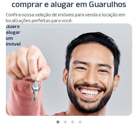
comprar e alugar em Guarulhos
Ver
Confira nossa seleção de imóveis para venda e locação em
s
imóveis
localizações perfeitas para você.
Quero
Q
alugar
c
um
imóvel
i