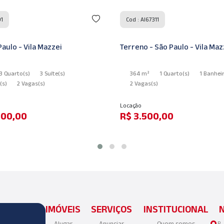
01
Cod : AI67311
Paulo - Vila Mazzei
Terreno - São Paulo - Vila Maz
3 Quarto
(s)
3 Suíte
(s)
364 m²
1 Quarto
(s)
1 Banhei
o
(s)
2 Vagas
(s)
2 Vagas
(s)
Locação
000,00
R$ 3.500,00
IMÓVEIS
SERVIÇOS
INSTITUCIONAL
Alugar
Anunciar
Quem somos
R.