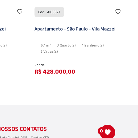
Cod : AI66527
zei
Apartamento - São Paulo - Vila Mazzei
Ap
ro
(s)
67 m²
3 Quarto
(s)
1 Banheiro
(s)
2 Vagas
(s)
Venda
Lo
R$ 428.000,00
R
NOSSOS CONTATOS
0
 Luiz Faccini, 268 - Centro CEP