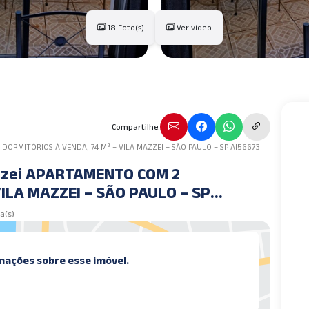
18 Foto(s)
Ver vídeo
Compartilhe.
DORMITÓRIOS À VENDA, 74 M² – VILA MAZZEI – SÃO PAULO – SP AI56673
azzei APARTAMENTO COM 2
ILA MAZZEI – SÃO PAULO – SP
la(s)
mações sobre esse imóvel.