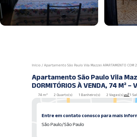
Início
/
Apartamento São Paulo Vila Mazzei APARTAMENTO COM 2 
Apartamento São Paulo Vila M
DORMITÓRIOS À VENDA, 74 M² – V
AI56673
74 m²
2 Quarto(s)
1 Banheiro(s)
2 Vagas(s)
1 Sa
Entre em contato conosco para mais infor
São Paulo/São Paulo