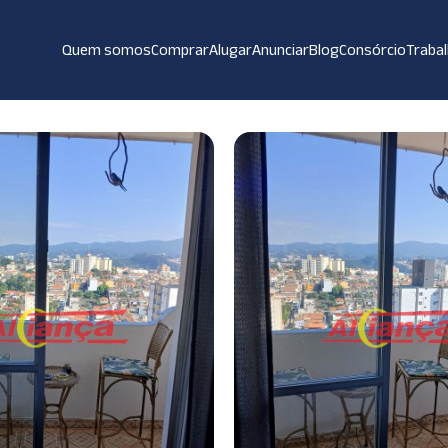
Quem somos
Comprar
Alugar
Anunciar
Blog
Consórcio
Traba