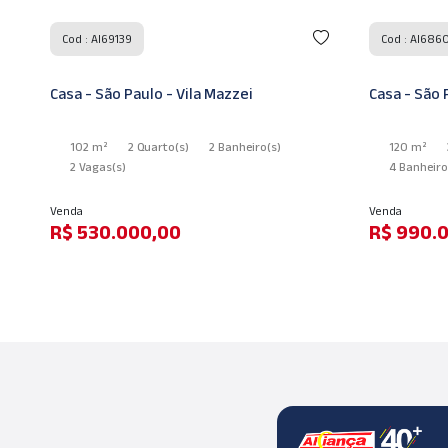
Cod : AI69139
Cod : AI686
Casa - São Paulo - Vila Mazzei
Casa - São 
102 m²
2 Quarto
(s)
2 Banheiro
(s)
120 m²
2 Vagas
(s)
4 Banheir
Venda
Venda
R$ 530.000,00
R$ 990.