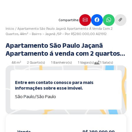
Compartilhe.
Início
/
Apartamento São Paulo Jaçanã Apartamento Á Venda Com 2
Quartos, 44m² – Bairro – Jaçanã /SP – Por R$280.000,00 AI21912
Apartamento São Paulo Jaçanã
Apartamento á venda com 2 quartos,
44m² – Bairro – Jaçanã /SP – por
44 m²
2 Quarto(s)
1 Banheiro(s)
1 Vagas(s)
1 Sala(s)
R$280.000,00 AI21912
Entre em contato conosco para mais
informações sobre esse imóvel.
São Paulo/São Paulo
Venda
R$ 280.000,00