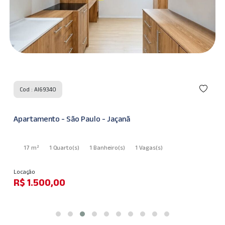
Cod : AI69340
Apartamento - São Paulo - Jaçanã
17 m²
1 Quarto
(s)
1 Banheiro
(s)
1 Vagas
(s)
Locação
R$ 1.500,00