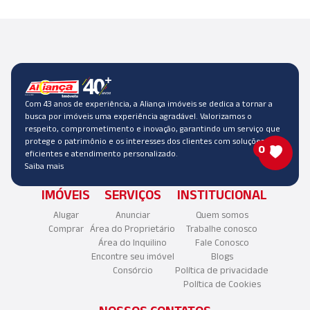
Com 43 anos de experiência, a Aliança imóveis se dedica a tornar a
busca por imóveis uma experiência agradável. Valorizamos o
respeito, comprometimento e inovação, garantindo um serviço que
protege o patrimônio e os interesses dos clientes com soluções
0
eficientes e atendimento personalizado.
Saiba mais
IMÓVEIS
SERVIÇOS
INSTITUCIONAL
Alugar
Anunciar
Quem somos
Comprar
Área do Proprietário
Trabalhe conosco
Área do Inquilino
Fale Conosco
Encontre seu imóvel
Blogs
Consórcio
Política de privacidade
Política de Cookies