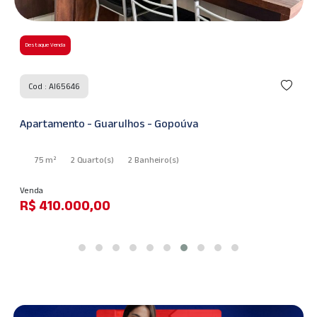
Destaque Venda
Cod : AI60248
Casa - Guarulhos - Jardim Adriana
125 m²
3 Quarto
(s)
1 Suíte
(s)
2 Banheiro
(s)
Venda
R$ 550.000,00