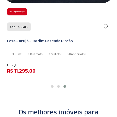
Destaque Locação
Cod : AI51415
Casa - Arujá - Jardim Fazenda Rincão
330 m²
3 Quarto
(s)
1 Suíte
(s)
5 Banheiro
(s)
Locação
R$ 11.295,00
Os melhores imóveis para