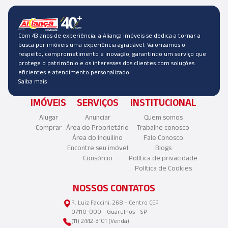
Com 43 anos de experiência, a Aliança imóveis se dedica a tornar a
busca por imóveis uma experiência agradável. Valorizamos o
respeito, comprometimento e inovação, garantindo um serviço que
protege o patrimônio e os interesses dos clientes com soluções
eficientes e atendimento personalizado.
Saiba mais
IMÓVEIS
SERVIÇOS
INSTITUCIONAL
Alugar
Anunciar
Quem somos
Comprar
Área do Proprietário
Trabalhe conosco
Área do Inquilino
Fale Conosco
Encontre seu imóvel
Blogs
Consórcio
Política de privacidade
Política de Cookies
NOSSOS CONTATOS
R. Luiz Faccini, 268 - Centro CEP
07110-000 - Guarulhos - SP
(11) 2442-3101 (Venda)