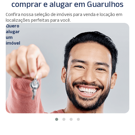
comprar e alugar em Guarulhos
Ver
Confira nossa seleção de imóveis para venda e locação em
s
imóveis
localizações perfeitas para você.
Quero
Q
alugar
c
um
imóvel
i