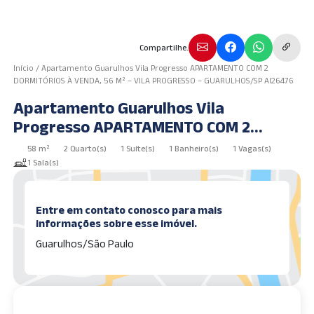
Compartilhe.
Início
/
Apartamento Guarulhos Vila Progresso APARTAMENTO COM 2
DORMITÓRIOS À VENDA, 56 M² – VILA PROGRESSO – GUARULHOS/SP AI26476
Apartamento Guarulhos Vila
Progresso APARTAMENTO COM 2
DORMITÓRIOS À VENDA, 56 m² – VILA
58 m²
2 Quarto(s)
1 Suíte(s)
1 Banheiro(s)
1 Vagas(s)
PROGRESSO – GUARULHOS/SP AI26476
1 Sala(s)
Entre em contato conosco para mais
informações sobre esse imóvel.
Guarulhos/São Paulo