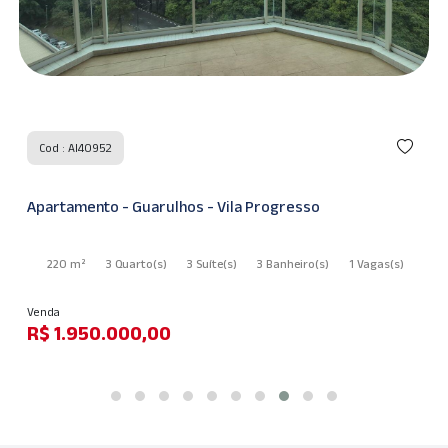
Cod : AI68735
s - Vila Progresso
Apartamento - Guarulhos -
3 Suíte
(s)
3 Banheiro
(s)
1 Vagas
(s)
83 m²
3 Quarto
(s)
1 Suít
Venda
R$ 850.000,00