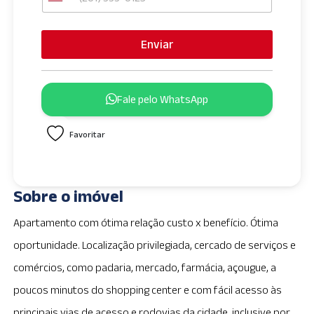
U
n
i
Enviar
t
e
d
Fale pelo WhatsApp
S
t
Favoritar
a
t
e
s
Sobre o imóvel
+
1
Apartamento com ótima relação custo x benefício. Ótima
oportunidade. Localização privilegiada, cercado de serviços e
comércios, como padaria, mercado, farmácia, açougue, a
poucos minutos do shopping center e com fácil acesso às
principais vias de acesso e rodovias da cidade, inclusive por