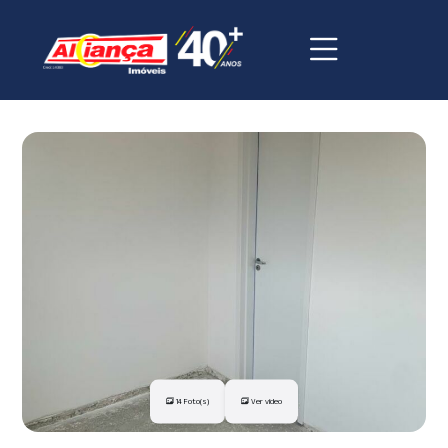
14 Foto(s)
Ver vídeo