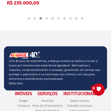
R$ 235.000,00
Com 43 anos de experiência, a Aliança imóveis se dedica a tornar a
busca por imóveis uma experiência agradável. Valorizamos o
respeito, comprometimento e inovação, garantindo um serviço que
protege o patrimônio e os interesses dos clientes com soluções
eficientes e atendimento personalizado.
Saiba mais
0
IMÓVEIS
SERVIÇOS
INSTITUCIONAL
Alugar
Anunciar
Quem somos
Comprar
Área do Proprietário
Trabalhe conosco
Área do Inquilino
Fale Conosco