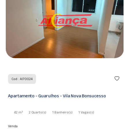
Cod : AI70024
Apartamento - Guarulhos - Vila Nova Bonsucesso
42 m²
2 Quarto
(s)
1 Banheiro
(s)
1 Vagas
(s)
Venda