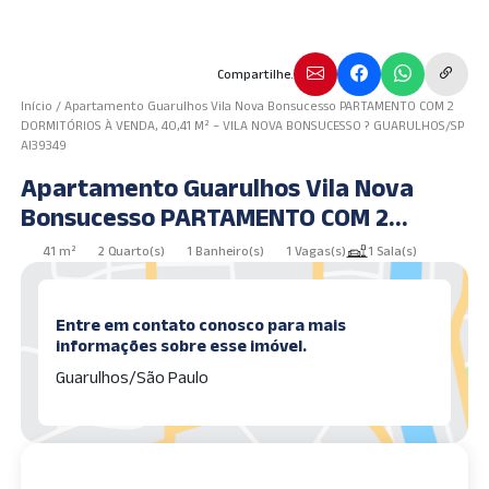
Compartilhe.
Início
/
Apartamento Guarulhos Vila Nova Bonsucesso PARTAMENTO COM 2
DORMITÓRIOS À VENDA, 40,41 M² – VILA NOVA BONSUCESSO ? GUARULHOS/SP
AI39349
Apartamento Guarulhos Vila Nova
Bonsucesso PARTAMENTO COM 2
DORMITÓRIOS À VENDA, 40,41 M² –
41 m²
2 Quarto(s)
1 Banheiro(s)
1 Vagas(s)
1 Sala(s)
VILA NOVA BONSUCESSO ?
GUARULHOS/SP AI39349
Entre em contato conosco para mais
informações sobre esse imóvel.
Guarulhos/São Paulo