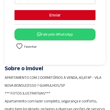
U
n
i
Enviar
t
e
d
Fale pelo WhatsApp
S
t
Favoritar
a
t
e
s
Sobre o imóvel
+
1
APARTAMENTO COM 2 DORMITÓRIOS À VENDA, 40,41 M² - VILA
NOVA BONSUCESSO ? GUARULHOS/SP
*** FOTOS ILUSTRATIVAS***
Apartamento com lazer completo, segurança e conforto,
muito bem localizado, próximo a diversas opções de serviços