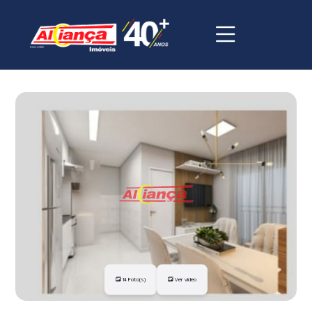
14 Foto(s)
Ver vídeo