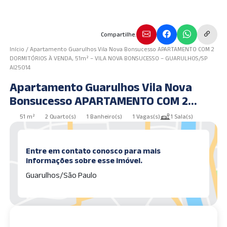
Compartilhe.
Início
/
Apartamento Guarulhos Vila Nova Bonsucesso APARTAMENTO COM 2
DORMITÓRIOS À VENDA, 51m² – VILA NOVA BONSUCESSO – GUARULHOS/SP
AI25014
Apartamento Guarulhos Vila Nova
Bonsucesso APARTAMENTO COM 2
DORMITÓRIOS À VENDA, 51m² – VILA
51 m²
2 Quarto(s)
1 Banheiro(s)
1 Vagas(s)
1 Sala(s)
NOVA BONSUCESSO – GUARULHOS/SP
AI25014
Entre em contato conosco para mais
informações sobre esse imóvel.
Guarulhos/São Paulo