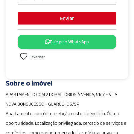
U
n
i
Enviar
t
e
d
Fale pelo WhatsApp
S
t
Favoritar
a
t
e
s
Sobre o imóvel
+
1
APARTAMENTO COM 2 DORMITÓRIOS À VENDA, 51m² - VILA
NOVA BONSUCESSO - GUARULHOS/SP
Apartamento com ótima relação custo x benefício. Ótima
oportunidade. Localização privilegiada, cercado de serviços e
comércios, como padaria, mercado, farmácia, açougue, a