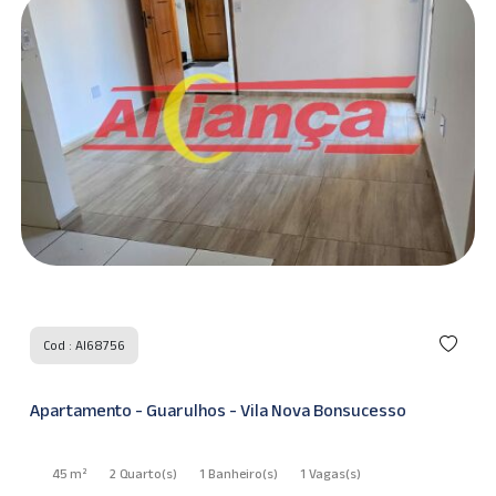
Cod : AI68756
Apartamento - Guarulhos - Vila Nova Bonsucesso
45 m²
2 Quarto
(s)
1 Banheiro
(s)
1 Vagas
(s)