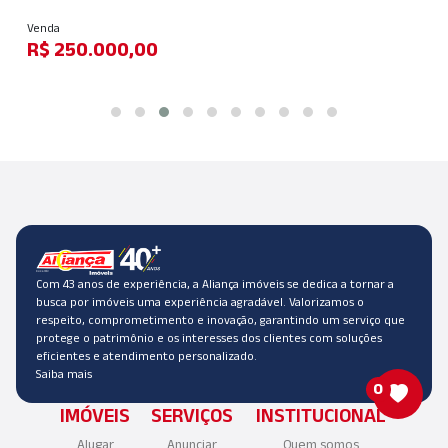
Venda
R$ 250.000,00
Com 43 anos de experiência, a Aliança imóveis se dedica a tornar a
busca por imóveis uma experiência agradável. Valorizamos o
respeito, comprometimento e inovação, garantindo um serviço que
protege o patrimônio e os interesses dos clientes com soluções
eficientes e atendimento personalizado.
Saiba mais
0
IMÓVEIS
SERVIÇOS
INSTITUCIONAL
Alugar
Anunciar
Quem somos