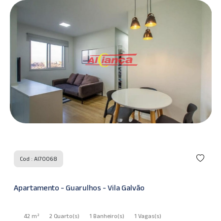
Cod : AI70068
Apartamento - Guarulhos - Vila Galvão
42 m²
2 Quarto
(s)
1 Banheiro
(s)
1 Vagas
(s)