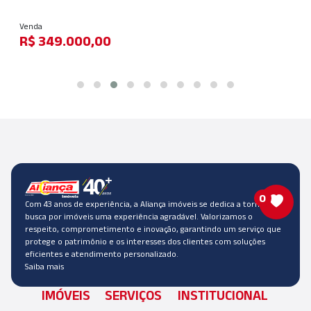
Venda
R$ 349.000,00
0
Com 43 anos de experiência, a Aliança imóveis se dedica a tornar a
busca por imóveis uma experiência agradável. Valorizamos o
respeito, comprometimento e inovação, garantindo um serviço que
protege o patrimônio e os interesses dos clientes com soluções
eficientes e atendimento personalizado.
Saiba mais
IMÓVEIS
SERVIÇOS
INSTITUCIONAL