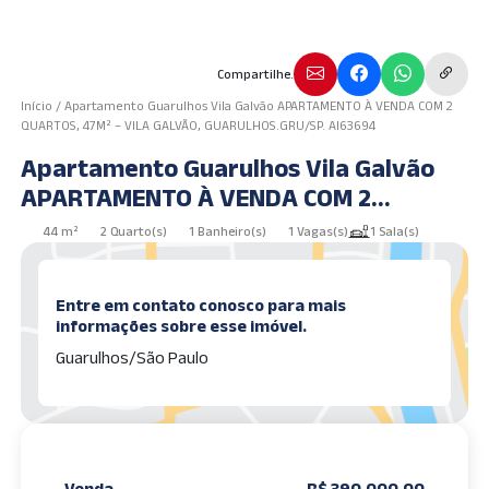
Compartilhe.
Início
/
Apartamento Guarulhos Vila Galvão APARTAMENTO À VENDA COM 2
QUARTOS, 47M² – VILA GALVÃO, GUARULHOS.GRU/SP. AI63694
Apartamento Guarulhos Vila Galvão
APARTAMENTO À VENDA COM 2
QUARTOS, 47M² – VILA GALVÃO,
44 m²
2 Quarto(s)
1 Banheiro(s)
1 Vagas(s)
1 Sala(s)
GUARULHOS.GRU/SP. AI63694
Entre em contato conosco para mais
informações sobre esse imóvel.
Guarulhos/São Paulo
Venda
R$ 390.000,00