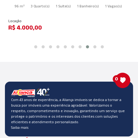
96 m²
3 Quarto
(s)
1 Suíte
(s)
1 Banheiro
(s)
1 Vagas
(s)
Locação
R$ 4.000,00
0
Com 43 anos de experiência, a Aliança imóveis se dedica a tornar a
busca por imóveis uma experiência agradável. Valorizamos o
respeito, comprometimento e inovação, garantindo um serviço que
protege o patrimônio e os interesses dos clientes com soluções
eficientes e atendimento personalizado.
Saiba mais