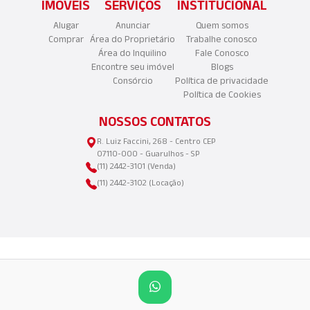
IMÓVEIS
SERVIÇOS
INSTITUCIONAL
Alugar
Anunciar
Quem somos
Comprar
Área do Proprietário
Trabalhe conosco
Área do Inquilino
Fale Conosco
Encontre seu imóvel
Blogs
Consórcio
Política de privacidade
Política de Cookies
NOSSOS CONTATOS
R. Luiz Faccini, 268 - Centro CEP
07110-000 - Guarulhos - SP
(11) 2442-3101 (Venda)
(11) 2442-3102 (Locação)
©2025 Copyright - Aliança Imóveis LTDA | CNPJ:
45.989.530/0001-42 | Todos os direitos reservados