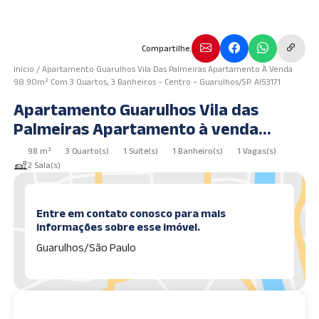
Compartilhe.
Início
/
Apartamento Guarulhos Vila Das Palmeiras Apartamento À Venda
98.90m² Com 3 Quartos, 3 Banheiros – Centro – Guarulhos/SP. AI53171
Apartamento Guarulhos Vila das
Palmeiras Apartamento à venda
98.90m² com 3 Quartos, 3 Banheiros –
98 m²
3 Quarto(s)
1 Suíte(s)
1 Banheiro(s)
1 Vagas(s)
Centro – Guarulhos/SP. AI53171
2 Sala(s)
Entre em contato conosco para mais
informações sobre esse imóvel.
Guarulhos/São Paulo