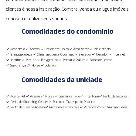
clientes é nossa inspiração. Compre, venda ou alugue imóveis
conosco e realize seus sonhos.
Comodidades do condomínio
Academia
Acesso P/ Deficiente Físico
Área Verde
Bicicletário
Brinquedoteca
Churrasqueira Gourmet
Elevador
Gerador
Internet
Jardim
Piscina
Playground
Portaria 24Hrs
Salão de Festas
Segurança 24 Horas
Solarium
Comodidades da unidade
Aceita Pet
Acesso 24 Horas
Gás Encanado
Interfone
Perto de Escolas
Perto de Shopping Center
Perto de Transporte Público
Perto de Vias de Acesso
Próximo a Hospitais
Varanda com Churrasqueira