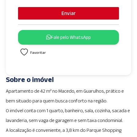
n
i
Enviar
t
e
d
Fale pelo WhatsApp
S
t
Favoritar
a
t
e
s
Sobre o imóvel
+
1
Apartamento de 42 m² no Macedo, em Guarulhos, prático e
bem situado para quem busca conforto na região.
O imóvel conta com 1 quarto, banheiro, sala, cozinha, sacada e
lavanderia, sem vaga de garagem e sem taxa condominial.
A localização é conveniente, a 3,8 km do Parque Shopping