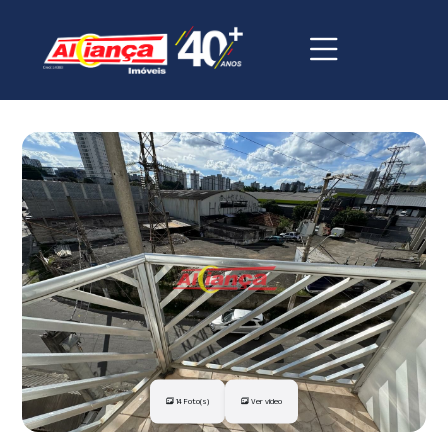
14 Foto(s)
Ver vídeo