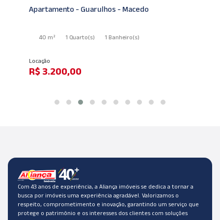
Apartamento - Guarulhos - Macedo
40 m²
1 Quarto
(s)
1 Banheiro
(s)
Locação
R$ 3.200,00
Com 43 anos de experiência, a Aliança imóveis se dedica a tornar a
busca por imóveis uma experiência agradável. Valorizamos o
respeito, comprometimento e inovação, garantindo um serviço que
protege o patrimônio e os interesses dos clientes com soluções