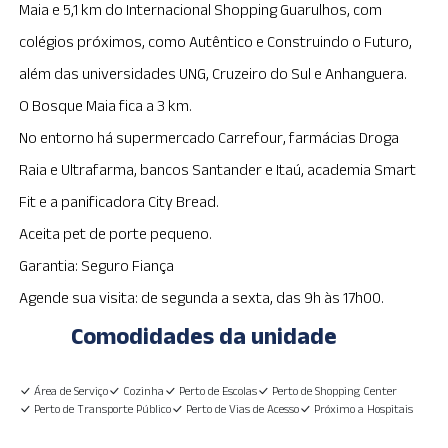
Maia e 5,1 km do Internacional Shopping Guarulhos, com
colégios próximos, como Autêntico e Construindo o Futuro,
além das universidades UNG, Cruzeiro do Sul e Anhanguera.
O Bosque Maia fica a 3 km.
No entorno há supermercado Carrefour, farmácias Droga
Raia e Ultrafarma, bancos Santander e Itaú, academia Smart
Fit e a panificadora City Bread.
Aceita pet de porte pequeno.
Garantia: Seguro Fiança
Agende sua visita: de segunda a sexta, das 9h às 17h00.
Comodidades da unidade
Área de Serviço
Cozinha
Perto de Escolas
Perto de Shopping Center
Perto de Transporte Público
Perto de Vias de Acesso
Próximo a Hospitais