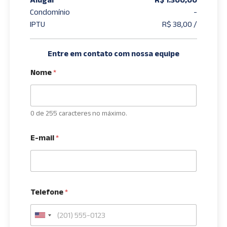
Condomínio
-
IPTU
R$ 38,00 /
Entre em contato com nossa equipe
Nome
*
0 de 255 caracteres no máximo.
E-mail
*
Telefone
*
U