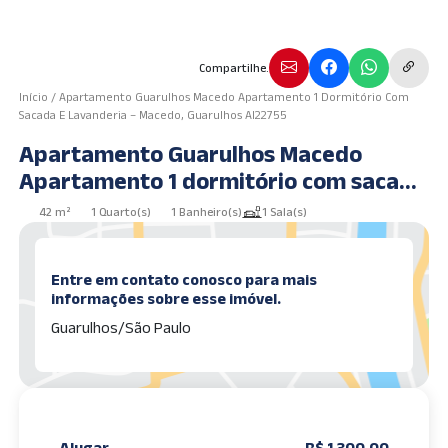
Compartilhe.
Início
/
Apartamento Guarulhos Macedo Apartamento 1 Dormitório Com
Sacada E Lavanderia – Macedo, Guarulhos AI22755
Apartamento Guarulhos Macedo
Apartamento 1 dormitório com sacada
e lavanderia – Macedo, Guarulhos
42 m²
1 Quarto(s)
1 Banheiro(s)
1 Sala(s)
AI22755
Entre em contato conosco para mais
informações sobre esse imóvel.
Guarulhos/São Paulo
Alugar
R$ 1.300,00