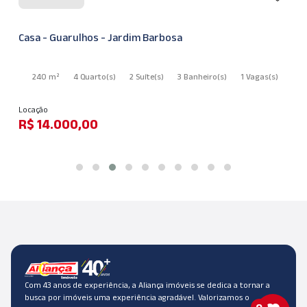
Casa - Guarulhos - Jardim Barbosa
240 m²
4 Quarto
(s)
2 Suíte
(s)
3 Banheiro
(s)
1 Vagas
(s)
Locação
R$ 14.000,00
Com 43 anos de experiência, a Aliança imóveis se dedica a tornar a
busca por imóveis uma experiência agradável. Valorizamos o