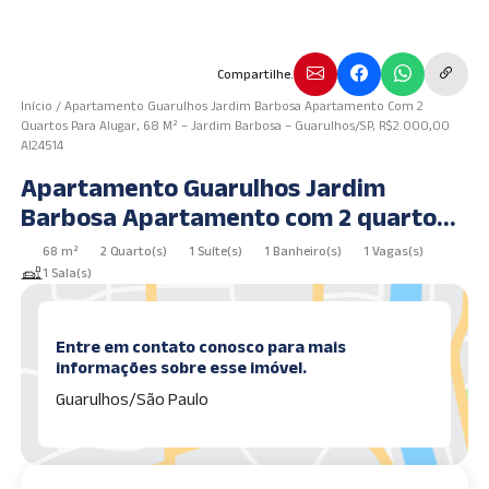
Compartilhe.
Início
/
Apartamento Guarulhos Jardim Barbosa Apartamento Com 2
Quartos Para Alugar, 68 M² – Jardim Barbosa – Guarulhos/SP, R$2.000,00
AI24514
Apartamento Guarulhos Jardim
Barbosa Apartamento com 2 quartos
para alugar, 68 m² – Jardim Barbosa –
68 m²
2 Quarto(s)
1 Suíte(s)
1 Banheiro(s)
1 Vagas(s)
Guarulhos/SP, R$2.000,00 AI24514
1 Sala(s)
Entre em contato conosco para mais
informações sobre esse imóvel.
Guarulhos/São Paulo