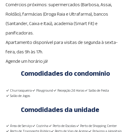
Comércios próximos: supermercados (Barbosa, Assai,
Roldão), farmácias (Droga Raia e Ultrafarma), bancos
(Santander, Caixa e Itaú), academia (Smart Fit) e
panificadoras.
Apartamento disponível para visitas de segunda à sexta-
feira, das 9h às 17h.
Agende um horário já!
Comodidades do condomínio
Churrasqueira
Playground
Recepção 24 Horas
Salão de Festa
Salão de Jogos
Comodidades da unidade
Área de Serviço
Cozinha
Perto de Escolas
Perto de Shopping Center
Perto de Transporte Público
Perto de Vias de Acesso
Próximo a Hospitais