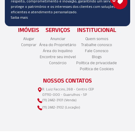
0
respeito, comprometimento e inovação, garantindo um serviço que
protege o patrimônio e os interesses dos clientes com soluções
eficientes e atendimento personalizado.
Saiba mais
IMÓVEIS
SERVIÇOS
INSTITUCIONAL
Alugar
Anunciar
Quem somos
Comprar
Área do Proprietário
Trabalhe conosco
Área do Inquilino
Fale Conosco
Encontre seu imóvel
Blogs
Consórcio
Política de privacidade
Política de Cookies
NOSSOS CONTATOS
R. Luiz Faccini, 268 - Centro CEP
07110-000 - Guarulhos - SP
(11) 2442-3101 (Venda)
(11) 2442-3102 (Locação)