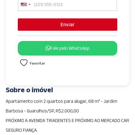
U
n
i
Enviar
t
e
d
Fale pelo WhatsApp
S
t
Favoritar
a
t
e
s
Sobre o imóvel
+
1
Apartamento com 2 quartos para alugar, 68 m² - Jardim
Barbosa - Guarulhos/SP, R$2.000,00
PRÓXIMO A AVENIDA TIRADENTES E PRÓXIMO AO MERCADO CAR
SEGURO FIANÇA.