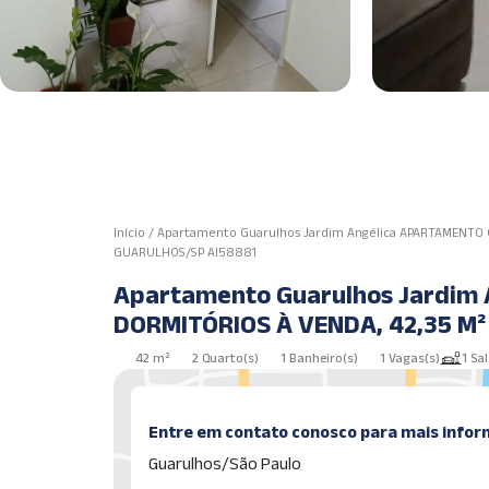
Início
/
Apartamento Guarulhos Jardim Angélica APARTAMENTO C
GUARULHOS/SP AI58881
Apartamento Guarulhos Jardim
DORMITÓRIOS À VENDA, 42,35 M
AI58881
42 m²
2 Quarto(s)
1 Banheiro(s)
1 Vagas(s)
1 Sal
Entre em contato conosco para mais infor
Guarulhos/São Paulo