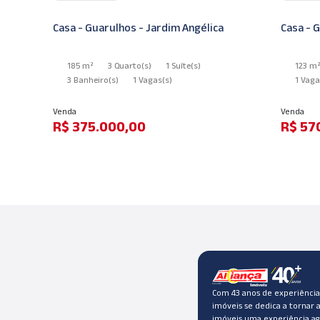
Casa - Guarulhos - Jardim Angélica
Casa - Guar
185 m²
3 Quarto
(s)
1 Suíte
(s)
123 m²
3 Banheiro
(s)
1 Vagas
(s)
1 Vagas
(s)
Venda
Venda
R$ 375.000,00
R$ 570.
Com 43 anos de experiência,
imóveis se dedica a tornar 
imóveis uma experiência ag