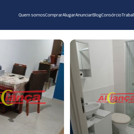
Quem somos
Comprar
Alugar
Anunciar
Blog
Consórcio
Traba