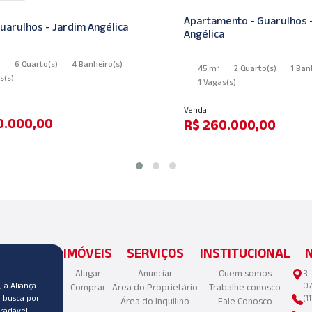
Apartamento - Guarulhos - J
ulhos - Jardim Angélica
Angélica
6 Quarto
(s)
4 Banheiro
(s)
45 m²
2 Quarto
(s)
1 Banheir
1 Vagas
(s)
Venda
000,00
R$ 260.000,00
IMÓVEIS
SERVIÇOS
INSTITUCIONAL
Alugar
Anunciar
Quem somos
R.
 a Aliança
07
Comprar
Área do Proprietário
Trabalhe conosco
a busca por
(1
Área do Inquilino
Fale Conosco
radável.