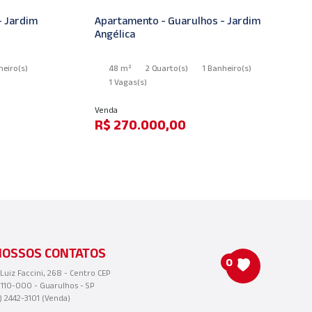
ardim
Apartamento - Guarulhos - Jardim
Ca
Angélica
o
(s)
48 m²
2 Quarto
(s)
1 Banheiro
(s)
1 Vagas
(s)
Ve
Venda
R
R$ 270.000,00
NOSSOS CONTATOS
0
 Luiz Faccini, 268 - Centro CEP
110-000 - Guarulhos - SP
1) 2442-3101 (Venda)