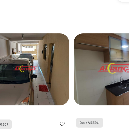
Cod : AI65941
7