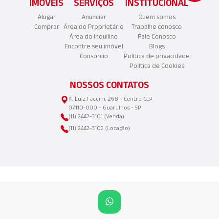
IMÓVEIS
SERVIÇOS
INSTITUCIONAL
Alugar
Anunciar
Quem somos
Comprar
Área do Proprietário
Trabalhe conosco
Área do Inquilino
Fale Conosco
Encontre seu imóvel
Blogs
Consórcio
Política de privacidade
Política de Cookies
NOSSOS CONTATOS
R. Luiz Faccini, 268 - Centro CEP
07110-000 - Guarulhos - SP
(11) 2442-3101 (Venda)
(11) 2442-3102 (Locação)
©2025 Copyright - Aliança Imóveis LTDA | CNPJ:
45.989.530/0001-42 | Todos os direitos reservados