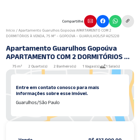
Compartilhe.
Início
/
Apartamento Guarulhos Gopoúva APARTAMENTO COM 2
DORMITÓRIOS À VENDA, 75 M² – GOPOÚVA – GUARULHOS/SP AI25228
Apartamento Guarulhos Gopoúva
APARTAMENTO COM 2 DORMITÓRIOS À
VENDA, 75 m² – GOPOÚVA –
75 m²
2 Quarto(s)
2 Banheiro(s)
1 Vagas(s)
1 Sala(s)
GUARULHOS/SP AI25228
Entre em contato conosco para mais
informações sobre esse imóvel.
Guarulhos/São Paulo
Venda
R$ 437.000,00