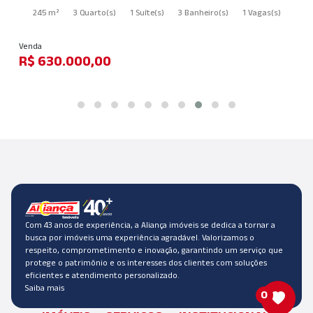
245 m²
3 Quarto
(s)
1 Suíte
(s)
3 Banheiro
(s)
1 Vagas
(s)
Venda
R$ 630.000,00
Com 43 anos de experiência, a Aliança imóveis se dedica a tornar a
busca por imóveis uma experiência agradável. Valorizamos o
respeito, comprometimento e inovação, garantindo um serviço que
protege o patrimônio e os interesses dos clientes com soluções
eficientes e atendimento personalizado.
Saiba mais
0