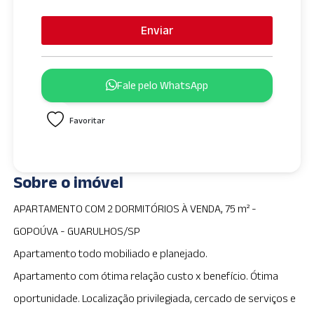
n
i
Enviar
t
e
d
Fale pelo WhatsApp
S
t
Favoritar
a
t
e
s
Sobre o imóvel
+
1
APARTAMENTO COM 2 DORMITÓRIOS À VENDA, 75 m² -
GOPOÚVA - GUARULHOS/SP
Apartamento todo mobiliado e planejado.
Apartamento com ótima relação custo x benefício. Ótima
oportunidade. Localização privilegiada, cercado de serviços e