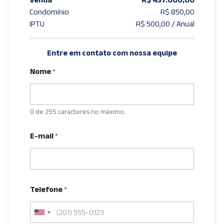
Condomínio
R$ 850,00
IPTU
R$ 500,00 / Anual
Entre em contato com nossa equipe
Nome
*
0 de 255 caracteres no máximo.
E-mail
*
Telefone
*
U