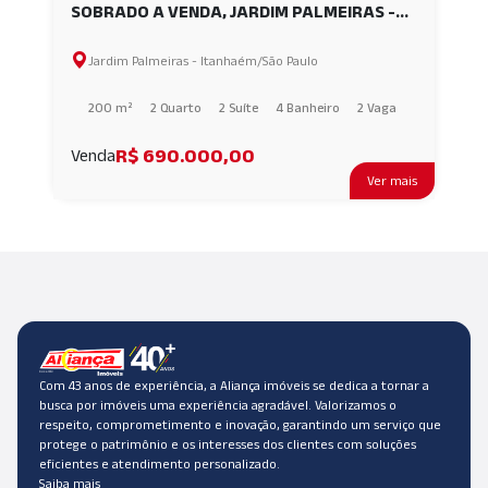
SOBRADO A VENDA, JARDIM PALMEIRAS -
ITANHAÉM - SP AI30552
Jardim Palmeiras - Itanhaém/São Paulo
200 m²
2 Quarto
2 Suíte
4 Banheiro
2 Vaga
R$ 690.000,00
Venda
Ver mais
Com 43 anos de experiência, a Aliança imóveis se dedica a tornar a
busca por imóveis uma experiência agradável. Valorizamos o
respeito, comprometimento e inovação, garantindo um serviço que
protege o patrimônio e os interesses dos clientes com soluções
eficientes e atendimento personalizado.
Saiba mais