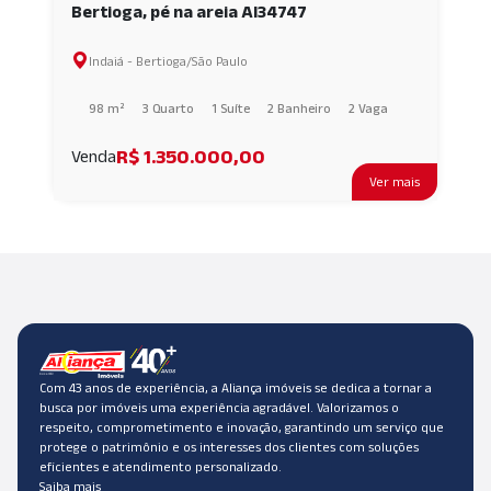
Bertioga, pé na areia AI34747
Indaiá - Bertioga/São Paulo
98 m²
3 Quarto
1 Suíte
2 Banheiro
2 Vaga
R$ 1.350.000,00
Venda
Ver mais
Com 43 anos de experiência, a Aliança imóveis se dedica a tornar a
busca por imóveis uma experiência agradável. Valorizamos o
respeito, comprometimento e inovação, garantindo um serviço que
protege o patrimônio e os interesses dos clientes com soluções
eficientes e atendimento personalizado.
Saiba mais