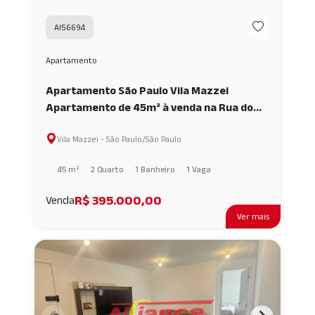
AI56694
Apartamento
Apartamento São Paulo Vila Mazzei
Apartamento de 45m² à venda na Rua do
Metrô Tucuruvi! 2 quartos, cozinha
Vila Mazzei - São Paulo/São Paulo
planejada, elevador e vaga AI56694
45 m²
2 Quarto
1 Banheiro
1 Vaga
R$ 395.000,00
Venda
Ver mais