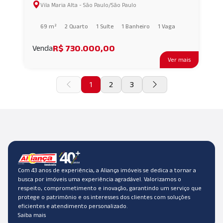
Vila Maria Alta - São Paulo/São Paulo
69 m²
2 Quarto
1 Suíte
1 Banheiro
1 Vaga
R$ 730.000,00
Venda
Ver mais
1
2
3
Com 43 anos de experiência, a Aliança imóveis se dedica a tornar a
busca por imóveis uma experiência agradável. Valorizamos o
respeito, comprometimento e inovação, garantindo um serviço que
protege o patrimônio e os interesses dos clientes com soluções
eficientes e atendimento personalizado.
Saiba mais