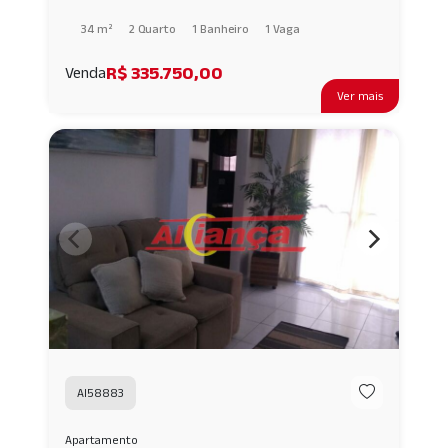
34 m²
2 Quarto
1 Banheiro
1 Vaga
R$ 335.750,00
Venda
Ver mais
AI58883
Apartamento