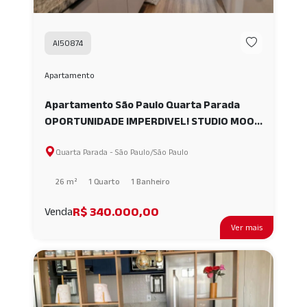
AI50874
Apartamento
Apartamento São Paulo Quarta Parada
OPORTUNIDADE IMPERDIVEL! STUDIO MOOV
BELÉM MOBILIADO A VENDA, 26M² - SÃO
Quarta Parada - São Paulo/São Paulo
PAULO. AI50874
26 m²
1 Quarto
1 Banheiro
R$ 340.000,00
Venda
Ver mais