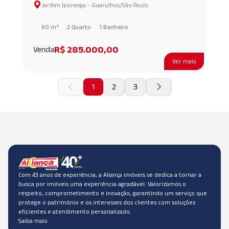
Jardim Iporanga - Guarulhos/São Paulo
GUARULHOS/SP AI69405
60 m²
2 Quarto
1 Banheiro
R$ 285.000,00
Venda
Ver mais
1
2
3
Com 43 anos de experiência, a Aliança imóveis se dedica a tornar a
busca por imóveis uma experiência agradável. Valorizamos o
respeito, comprometimento e inovação, garantindo um serviço que
protege o patrimônio e os interesses dos clientes com soluções
eficientes e atendimento personalizado.
Saiba mais