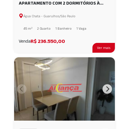
APARTAMENTO COM 2 DORMITÓRIOS À
VENDA, 45M² - ÁGUA CHATA -
Água Chata - Guarulhos/São Paulo
GUARULHOS/SP AI62169
45 m²
2 Quarto
1 Banheiro
1 Vaga
R$ 236.550,00
Venda
Ver mais