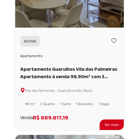
AI53145
Apartamento
Apartamento Guarulhos Vila das Palmeiras
Apartamento à venda 98.90m² com 3
quartos, 3 Banheiros - Centro -
Vila das Palmeiras - Guarulhos/São Paulo
Guarulhos/SP. AI53145
98 m²
3 Quarto
1 Suíte
1 Banheiro
1 Vaga
R$ 889.817,19
Venda
Ver mais