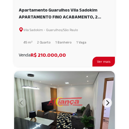
Apartamento Guarulhos Vila Sadokim
APARTAMENTO FINO ACABAMENTO, 2
QUARTOS, 1 VAGA, SALA, COZINHA,
Vila Sadokim - Guarulhos/São Paulo
BANHEIRO, LAVANDERIA, BONSUCESSO
AI54496
45 m²
2 Quarto
1 Banheiro
1 Vaga
R$ 210.000,00
Venda
Ver mais