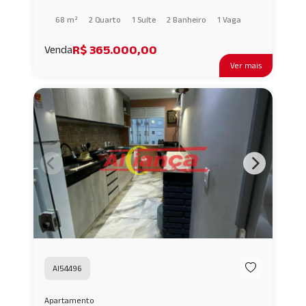
68 m²
2 Quarto
1 Suíte
2 Banheiro
1 Vaga
R$ 365.000,00
Venda
Ver mais
AI54496
Apartamento