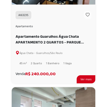
AI63235
Apartamento
Apartamento Guarulhos Água Chata
APARTAMENTO 2 QUARTOS - PARQUE
SANTA LUCIA AI63235
Água Chata - Guarulhos/São Paulo
45 m²
2 Quarto
1 Banheiro
1 Vaga
R$ 240.000,00
Venda
Ver mais