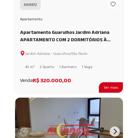
AI68812
Apartamento
Apartamento Guarulhos Jardim Adriana
APARTAMENTO COM 2 DORMITÓRIOS À
VENDA, 43 M² - JARDIM ADRIANA -
Jardim Adriana - Guarulhos/São Paulo
GUARULHOS/SP AI68812
43 m²
2 Quarto
1 Banheiro
1 Vaga
R$ 320.000,00
Venda
Ver mais