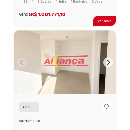
98 m²
3 Quarto
1 Suíte
1 Banheiro
2 Vaga
R$ 1.001.771,10
Venda
Ver mais
AI69035
Apartamento