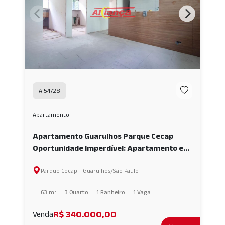
AI54728
Apartamento
Apartamento Guarulhos Parque Cecap
Oportunidade Imperdível: Apartamento em
Reforma com Janelas Blindex e Porcelanato
Parque Cecap - Guarulhos/São Paulo
Incluso AI54728
63 m²
3 Quarto
1 Banheiro
1 Vaga
R$ 340.000,00
Venda