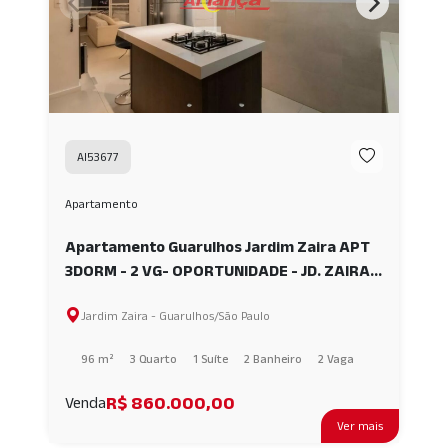
AI53677
Apartamento
Apartamento Guarulhos Jardim Zaira APT
3DORM - 2 VG- OPORTUNIDADE - JD. ZAIRA
AI53677
Jardim Zaira - Guarulhos/São Paulo
96 m²
3 Quarto
1 Suíte
2 Banheiro
2 Vaga
R$ 860.000,00
Venda
Ver mais