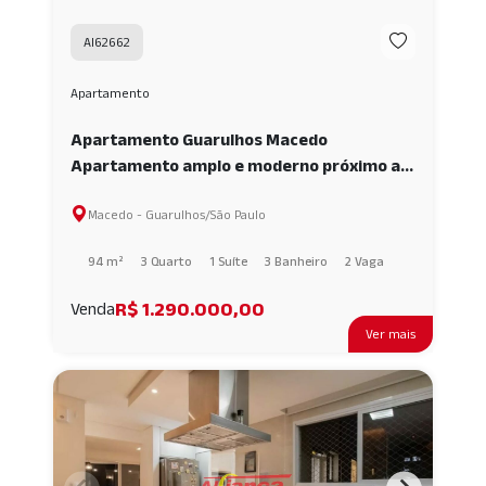
AI62662
Apartamento
Apartamento Guarulhos Macedo
Apartamento amplo e moderno próximo ao
Bosque Maia - Centro de Guarulhos
Macedo - Guarulhos/São Paulo
AI62662
94 m²
3 Quarto
1 Suíte
3 Banheiro
2 Vaga
R$ 1.290.000,00
Venda
Ver mais