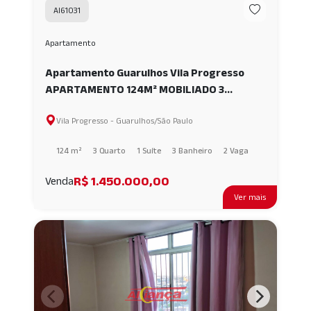
AI61031
Apartamento
Apartamento Guarulhos Vila Progresso
APARTAMENTO 124M² MOBILIADO 3
DORMITÓRIOS 2 VAGAS COM DEPÓSITO VILA
Vila Progresso - Guarulhos/São Paulo
PROGRESSO GUARULHOS SP AI61031
124 m²
3 Quarto
1 Suíte
3 Banheiro
2 Vaga
R$ 1.450.000,00
Venda
Ver mais