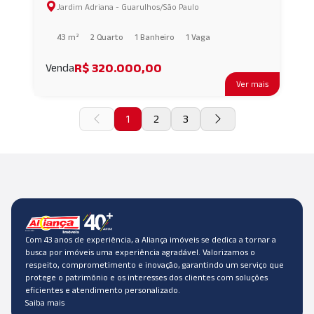
Jardim Adriana - Guarulhos/São Paulo
GUARULHOS/SP AI68812
43 m²
2 Quarto
1 Banheiro
1 Vaga
R$ 320.000,00
Venda
Ver mais
1
2
3
Com 43 anos de experiência, a Aliança imóveis se dedica a tornar a
busca por imóveis uma experiência agradável. Valorizamos o
respeito, comprometimento e inovação, garantindo um serviço que
protege o patrimônio e os interesses dos clientes com soluções
eficientes e atendimento personalizado.
Saiba mais