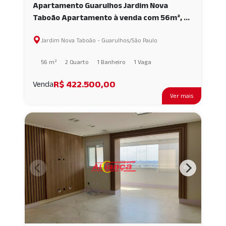
Apartamento Guarulhos Jardim Nova
Taboão Apartamento à venda com 56m², 2
quartos e 1 vaga AI68043
Jardim Nova Taboão - Guarulhos/São Paulo
56 m²
2 Quarto
1 Banheiro
1 Vaga
R$ 422.500,00
Venda
Ver mais