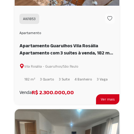
AI61853
Apartamento
Apartamento Guarulhos Vila Rosália
Apartamento com 3 suítes à venda, 182 m²
no Solon - Vila Rosália - 3 Vagas AI61853
Vila Rosália - Guarulhos/São Paulo
182 m²
3 Quarto
3 Suíte
4 Banheiro
3 Vaga
R$ 2.300.000,00
Venda
Ver mais