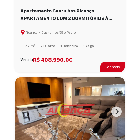
Apartamento Guarulhos Picanço
APARTAMENTO COM 2 DORMITÓRIOS À
VENDA, 75 M² - VILA MILTON ?
Picanço - Guarulhos/São Paulo
GUARULHOS/SP AI51429
47 m²
2 Quarto
1 Banheiro
1 Vaga
R$ 408.990,00
Venda
Ver mais