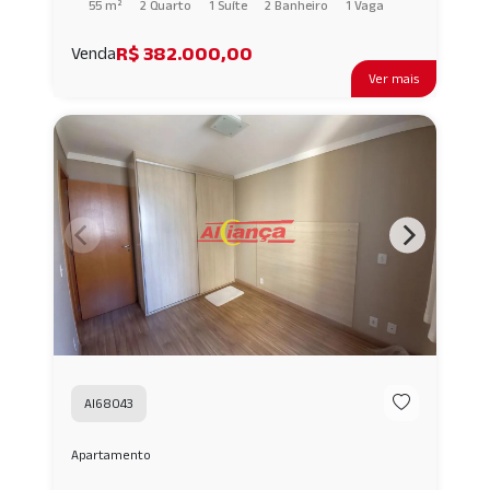
55 m²
2 Quarto
1 Suíte
2 Banheiro
1 Vaga
R$ 382.000,00
Venda
Ver mais
AI68043
Apartamento