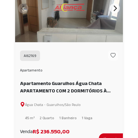
AI62169
Apartamento
Apartamento Guarulhos Água Chata
APARTAMENTO COM 2 DORMITÓRIOS À
VENDA, 45M² - ÁGUA CHATA -
Água Chata - Guarulhos/São Paulo
GUARULHOS/SP AI62169
45 m²
2 Quarto
1 Banheiro
1 Vaga
R$ 236.550,00
Venda