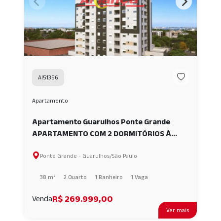
AI51356
Apartamento
Apartamento Guarulhos Ponte Grande
APARTAMENTO COM 2 DORMITÓRIOS À
VENDA, 38,94 M² - PONTE GRANDE -
Ponte Grande - Guarulhos/São Paulo
GUARULHOS/SP AI51356
38 m²
2 Quarto
1 Banheiro
1 Vaga
R$ 269.999,00
Venda
Ver mais