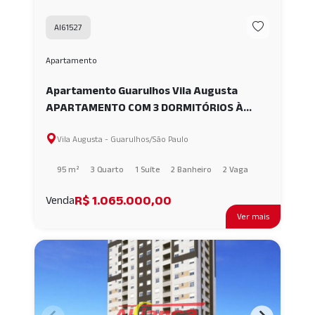
AI61527
Apartamento
Apartamento Guarulhos Vila Augusta
APARTAMENTO COM 3 DORMITÓRIOS À
VENDA, 95M² - VILA AUGUSTA -
Vila Augusta - Guarulhos/São Paulo
GUARULHOS/SP AI61527
95 m²
3 Quarto
1 Suíte
2 Banheiro
2 Vaga
R$ 1.065.000,00
Venda
Ver mais