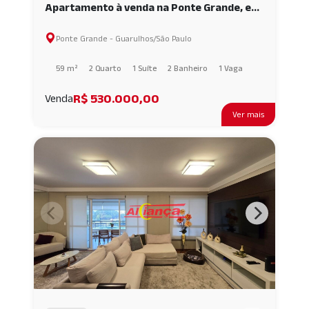
Apartamento à venda na Ponte Grande, em
Guarulhos AI67882
Ponte Grande - Guarulhos/São Paulo
59 m²
2 Quarto
1 Suíte
2 Banheiro
1 Vaga
R$ 530.000,00
Venda
Ver mais