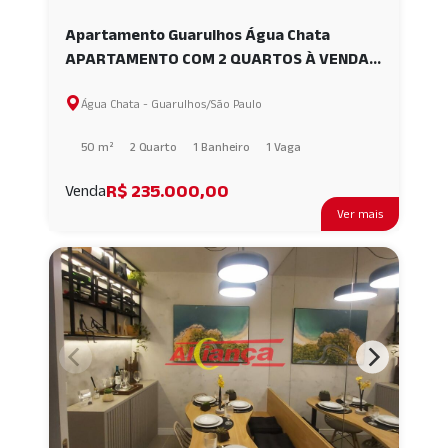
Apartamento Guarulhos Água Chata
APARTAMENTO COM 2 QUARTOS À VENDA,
50 M² - Água Chata - Guarulhos - SP
Água Chata - Guarulhos/São Paulo
AI58236
50 m²
2 Quarto
1 Banheiro
1 Vaga
R$ 235.000,00
Venda
Ver mais