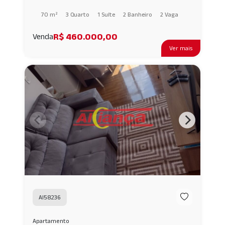
70 m²
3 Quarto
1 Suíte
2 Banheiro
2 Vaga
R$ 460.000,00
Venda
Ver mais
AI58236
Apartamento