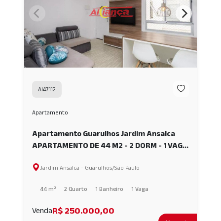
AI47112
Apartamento
Apartamento Guarulhos Jardim Ansalca
APARTAMENTO DE 44 M2 - 2 DORM - 1 VAGA
- RES. STA.TERESA AI47112
Jardim Ansalca - Guarulhos/São Paulo
44 m²
2 Quarto
1 Banheiro
1 Vaga
R$ 250.000,00
Venda