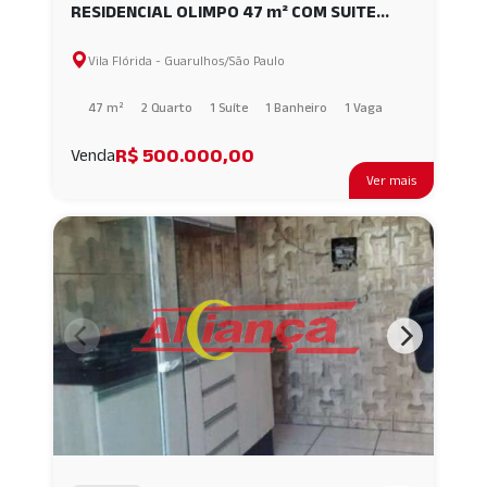
RESIDENCIAL OLIMPO 47 m² COM SUITE
AI70092
Vila Flórida - Guarulhos/São Paulo
47 m²
2 Quarto
1 Suíte
1 Banheiro
1 Vaga
R$ 500.000,00
Venda
Ver mais