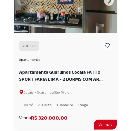
AI38628
Apartamento
Apartamento Guarulhos Cocaia FATTO
SPORT FARIA LIMA - 2 DORMS COM AR
CONDICIONADO AI38628
Cocaia - Guarulhos/São Paulo
44 m²
2 Quarto
1 Banheiro
1 Vaga
R$ 320.000,00
Venda
Ver mais