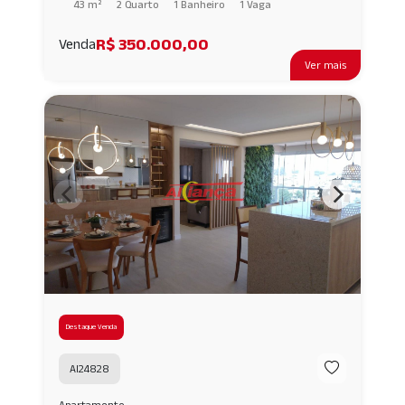
43 m²
2 Quarto
1 Banheiro
1 Vaga
R$ 350.000,00
Venda
Ver mais
Destaque Venda
AI24828
Apartamento