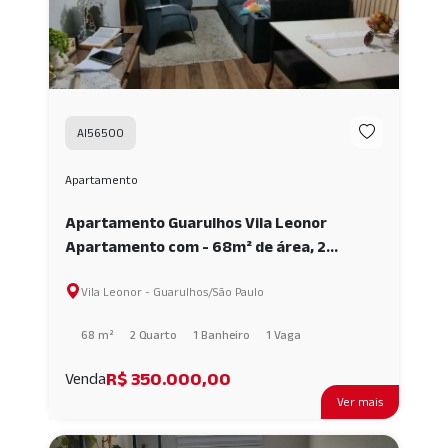
AI56500
Apartamento
Apartamento Guarulhos Vila Leonor
Apartamento com - 68m² de área, 2
dormitórios, 1 banheiros, 1 vagas. AI56500
Vila Leonor - Guarulhos/São Paulo
68 m²
2 Quarto
1 Banheiro
1 Vaga
R$ 350.000,00
Venda
Ver mais