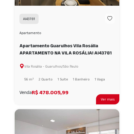
AI43781
Apartamento
Apartamento Guarulhos Vila Rosália
APARTAMENTO NA VILA ROSÁLIA! AI43781
Vila Rosália - Guarulhos/São Paulo
56 m²
2 Quarto
1 Suíte
1 Banheiro
1 Vaga
R$ 478.005,99
Venda
Ver mais