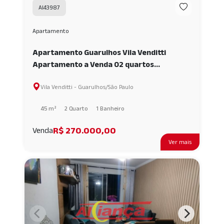
AI43987
Apartamento
Apartamento Guarulhos Vila Venditti
Apartamento a Venda 02 quartos
Residencial Máximo com uma vaga de moto
Vila Venditti - Guarulhos/São Paulo
AI43987
45 m²
2 Quarto
1 Banheiro
R$ 270.000,00
Venda
Ver mais