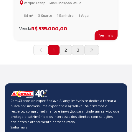
Parque Cecap - Guarulhos/São Paulo
GUARULHOS.GRU/SP. AI64790
64 m²
3 Quarto
1 Banheiro
1 Vaga
R$ 335.000,00
Venda
Ver mais
1
2
3
Com 43 anos de experiência, a Aliança imóveis se dedica a tornar a
busca por imóveis uma experiência agradável. Valorizamos o
respeito, comprometimento e inovação, garantindo um serviço que
protege o patrimônio e os interesses dos clientes com soluções
eficientes e atendimento personalizado.
Saiba mais