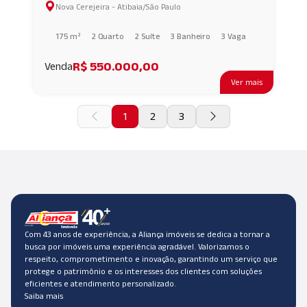
Nova Cerejeira - Atibaia/São Paulo
175 m²
2 Quarto
2 Suíte
3 Banheiro
3 Vaga
R$ 550.000,00
Venda
Ver mais
1
2
3
Com 43 anos de experiência, a Aliança imóveis se dedica a tornar a
busca por imóveis uma experiência agradável. Valorizamos o
respeito, comprometimento e inovação, garantindo um serviço que
protege o patrimônio e os interesses dos clientes com soluções
eficientes e atendimento personalizado.
Saiba mais