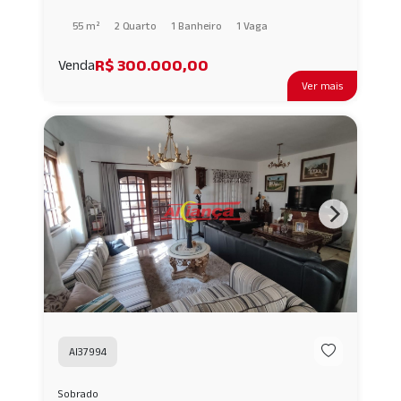
55 m²
2 Quarto
1 Banheiro
1 Vaga
R$ 300.000,00
Venda
Ver mais
AI37994
Sobrado