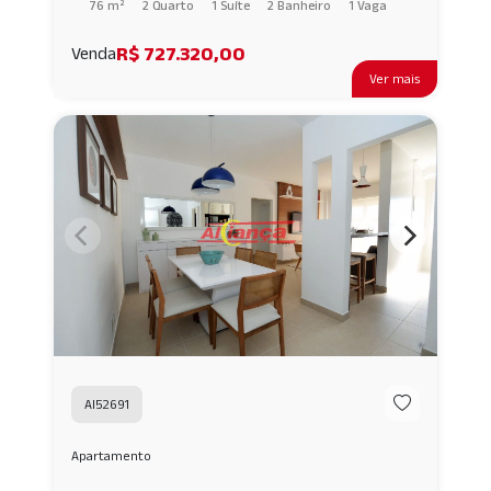
76 m²
2 Quarto
1 Suíte
2 Banheiro
1 Vaga
R$ 727.320,00
Venda
Ver mais
AI52691
Apartamento