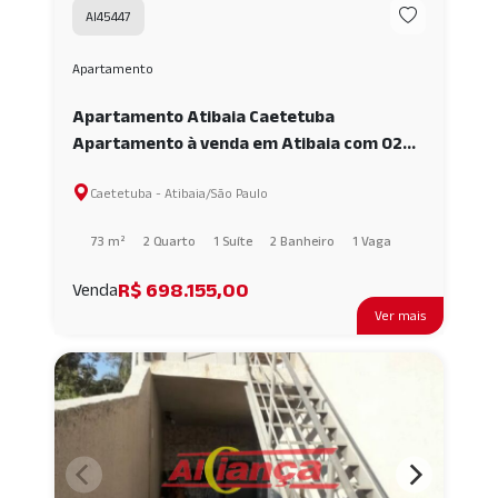
AI45447
Apartamento
Apartamento Atibaia Caetetuba
Apartamento à venda em Atibaia com 02
quartos sendo 01 Suíte AI45447
Caetetuba - Atibaia/São Paulo
73 m²
2 Quarto
1 Suíte
2 Banheiro
1 Vaga
R$ 698.155,00
Venda
Ver mais