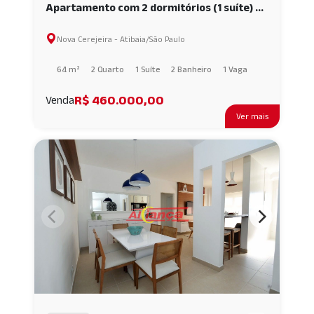
Apartamento com 2 dormitórios (1 suíte) e
varanda gourmet no bairro Nova Cerejeira
Nova Cerejeira - Atibaia/São Paulo
em Atibaia AI65984
64 m²
2 Quarto
1 Suíte
2 Banheiro
1 Vaga
R$ 460.000,00
Venda
Ver mais