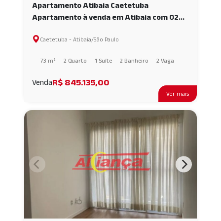
Apartamento Atibaia Caetetuba
Apartamento à venda em Atibaia com 02
quartos sendo 01 Suíte AI52691
Caetetuba - Atibaia/São Paulo
73 m²
2 Quarto
1 Suíte
2 Banheiro
2 Vaga
R$ 845.135,00
Venda
Ver mais