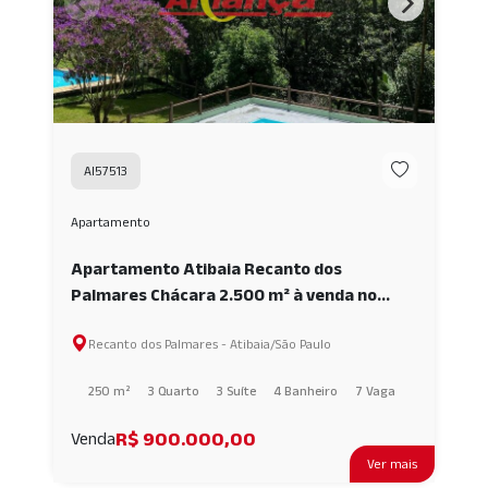
AI57513
Apartamento
Apartamento Atibaia Recanto dos
Palmares Chácara 2.500 m² à venda no
Recanto dos Palmares- Atibaia AI57513
Recanto dos Palmares - Atibaia/São Paulo
250 m²
3 Quarto
3 Suíte
4 Banheiro
7 Vaga
R$ 900.000,00
Venda
Ver mais