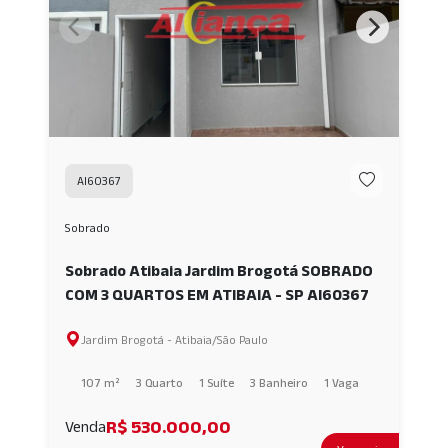
AI60367
Sobrado
Sobrado Atibaia Jardim Brogotá SOBRADO
COM 3 QUARTOS EM ATIBAIA - SP AI60367
Jardim Brogotá - Atibaia/São Paulo
107 m²
3 Quarto
1 Suíte
3 Banheiro
1 Vaga
R$ 530.000,00
Venda