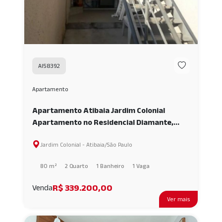
AI58392
Apartamento
Apartamento Atibaia Jardim Colonial
Apartamento no Residencial Diamante,
Jardim Colonial - Atibaia/SP AI58392
Jardim Colonial - Atibaia/São Paulo
80 m²
2 Quarto
1 Banheiro
1 Vaga
R$ 339.200,00
Venda
Ver mais