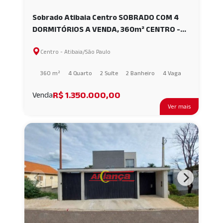
Sobrado Atibaia Centro SOBRADO COM 4
DORMITÓRIOS A VENDA, 360m² CENTRO -
ATIBAIA/SP AI37994
Centro - Atibaia/São Paulo
360 m²
4 Quarto
2 Suíte
2 Banheiro
4 Vaga
R$ 1.350.000,00
Venda
Ver mais