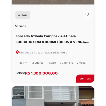
AI56741
Sobrado
Sobrado Atibaia Campos de Atibaia
SOBRADO COM 4 DORMITÓRIOS A VENDA,
464 m² JARDIM SÃO FELIPE - ATIBAIA/SP
Campos de Atibaia - Atibaia/São Paulo
AI56741
464 m²
2 Quarto
1 Suíte
4 Banheiro
2 Vaga
R$ 1.300.000,00
Venda
Ver mais