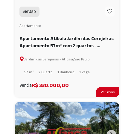
AI61480
Apartamento
Apartamento Atibaia Jardim das Cerejeiras
Apartamento 57m² com 2 quartos -
Condomínio Porto do Ipê, Atibaia AI61480
Jardim das Cerejeiras - Atibaia/São Paulo
57 m²
2 Quarto
1 Banheiro
1 Vaga
R$ 330.000,00
Venda
Ver mais