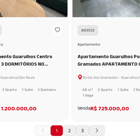
AI59723
to
Apartamento
ento Guarulhos Centro
Apartamento Guarulhos Por
 3 DORMITÓRIOS NO
Gramados APARTAMENTO 
Y AI65386
DORMITÓRIOS À VENDA, 68
 Guarulhos/São Paulo
Portal dos Gramados - Guarulhos/
PORTAL DOS GRAMADOS -
GUARULHOS - SP AI59723
3 Quarto
1 Suíte
3 Banheiro
68 m²
2 Quarto
1 Suíte
2 B
1 Vaga
 1.200.000,00
R$ 725.000,00
Venda
1
2
3