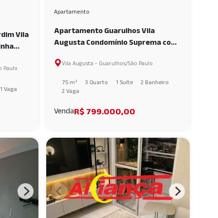
Apartamento
Apartamento Guarulhos Vila
dim Vila
Augusta Condomínio Suprema com
inha
3 dormitórios 1 suíte 2 vags - Vila
 AI58766
Vila Augusta - Guarulhos/São Paulo
Augusta AI65277
o Paulo
75 m²
3 Quarto
1 Suíte
2 Banheiro
1 Vaga
2 Vaga
R$ 799.000,00
Venda