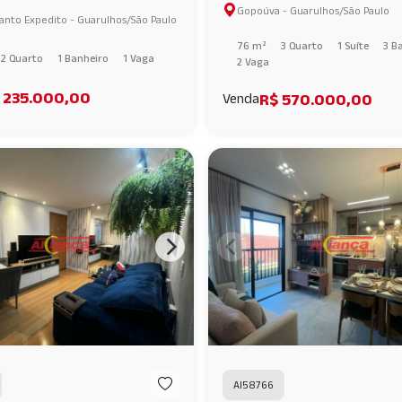
 Venda . Localização
Gopoúva - Guarulhos/São Paulo
GUARULHOS - SP AI64612
anto Expedito - Guarulhos/São Paulo
iada em Lavras! AI58010
76 m²
3 Quarto
1 Suíte
3 B
2 Quarto
1 Banheiro
1 Vaga
2 Vaga
 235.000,00
R$ 570.000,00
Venda
AI58766