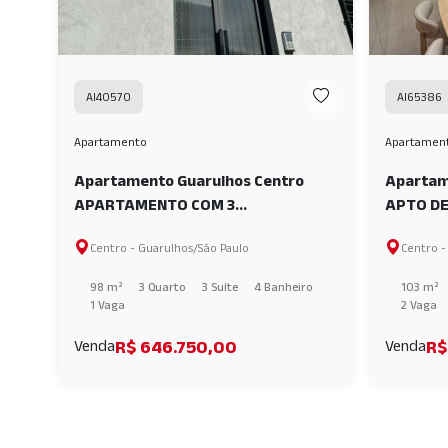
AI40570
AI65386
Apartamento
Apartamen
Apartamento Guarulhos Centro
Apartam
APARTAMENTO COM 3
APTO DE
DORMITÓRIOS SENDO 3 SUITES À
EVERYDA
Centro - Guarulhos/São Paulo
Centro -
VENDA, 98 M² - Centro - Guarulhos -
SP AI40570
98 m²
3 Quarto
3 Suíte
4 Banheiro
103 m²
1 Vaga
2 Vaga
R$ 646.750,00
R$
Venda
Venda