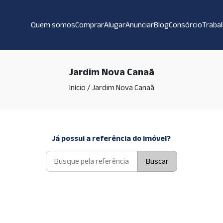
Quem somos
Comprar
Alugar
Anunciar
Blog
Consórcio
Traba
Jardim Nova Canaã
Início
/
Jardim Nova Canaã
Já possui a referência do imóvel?
Buscar