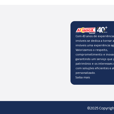
Com 43 anos de experiência,
imóveis se dedica a tornar 
imóveis uma experiência ag
Valorizamos o respeito,
comprometimento e inovaç
garantindo um serviço que 
patrimônio e os interesses 
com soluções eficientes e 
personalizado.
Saiba mais
©2025 Copyright