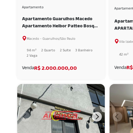
Apartamento
Apartamen
Apartamento Guarulhos Macedo
Apartame
Apartamento Helbor Patteo Bosque
APARTA
Maia, 2 suítes, 93m² - Maia -
DORMITÓ
Macedo - Guarulhos/São Paulo
Guarulhos /SP AI59211
Vila Iza
VILA IZ
AI46183
94 m²
2 Quarto
2 Suíte
3 Banheiro
42 m²
2 Vaga
R$
R$ 2.000.000,00
Venda
Venda