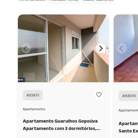
AI33673
AI58010
Apartamento
Apartamen
Apartamento Guarulhos Gopoúva
Apartam
Apartamento com 3 dormitórios,
Santo E
sendo 1 suíte - 71 M² - Gopoúva -