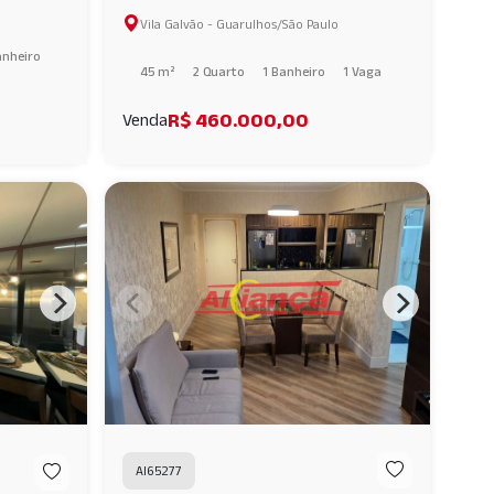
vista para o Lago dos Patos AI58910
Vila Galvão - Guarulhos/São Paulo
anheiro
45 m²
2 Quarto
1 Banheiro
1 Vaga
R$ 460.000,00
Venda
AI65277