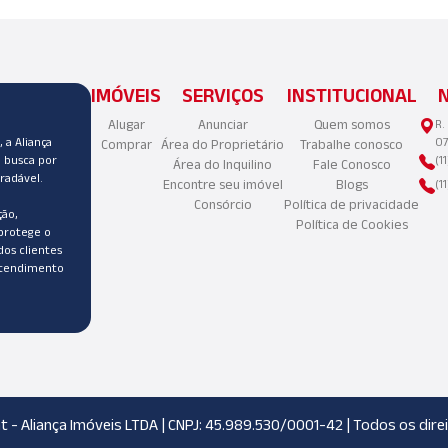
IMÓVEIS
SERVIÇOS
INSTITUCIONAL
Alugar
Anunciar
Quem somos
R.
 a Aliança
07
Comprar
Área do Proprietário
Trabalhe conosco
a busca por
(1
Área do Inquilino
Fale Conosco
radável.
Encontre seu imóvel
Blogs
(1
Consórcio
Política de privacidade
ão,
Política de Cookies
protege o
dos clientes
atendimento
 - Aliança Imóveis LTDA | CNPJ: 45.989.530/0001-42 | Todos os dir