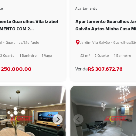
to
Apartamento
nto Guarulhos Vila Izabel
Apartamento Guarulhos Jar
MENTO COM 2
Galvão Aptos Minha Casa M
RIOS À VENDA, 42 M² -
vida_FOTOS DO DECORADO
bel - Guarulhos/São Paulo
Jardim Vila Galvão - Guarulhos/Sã
ABEL - GUARULHOS/SP
2 Quarto
1 Banheiro
1 Vaga
42 m²
2 Quarto
1 Banheiro
 250.000,00
R$ 307.672,76
Venda