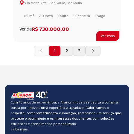
Vila Maria Alta - São Paulo/São Paulo
69 m²
2 Quarto
1 Suíte
1 Banheiro
1 Vaga
R$ 730.000,00
Venda
Ver mais
1
2
3
Com 43 anos de experiência, a Aliança imóveis se dedica a tornar a
busca por imóveis uma experiência agradável. Valorizamos o
respeito, comprometimento e inovação, garantindo um serviço que
protege o patrimônio e os interesses dos clientes com soluções
eficientes e atendimento personalizado.
Saiba mais