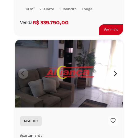
34 m²
2 Quarto
1 Banheiro
1 Vaga
R$ 335.750,00
Venda
Ver mais
AI58883
Apartamento