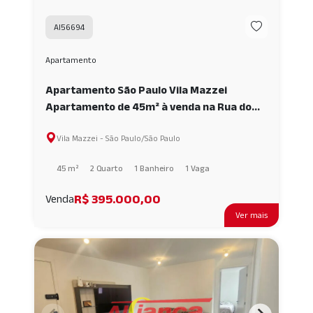
AI56694
Apartamento
Apartamento São Paulo Vila Mazzei
Apartamento de 45m² à venda na Rua do
Metrô Tucuruvi! 2 quartos, cozinha
Vila Mazzei - São Paulo/São Paulo
planejada, elevador e vaga AI56694
45 m²
2 Quarto
1 Banheiro
1 Vaga
R$ 395.000,00
Venda
Ver mais