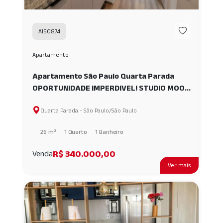
AI50874
Apartamento
Apartamento São Paulo Quarta Parada
OPORTUNIDADE IMPERDIVEL! STUDIO MOOV
BELÉM MOBILIADO A VENDA, 26M² - SÃO
Quarta Parada - São Paulo/São Paulo
PAULO. AI50874
26 m²
1 Quarto
1 Banheiro
R$ 340.000,00
Venda
Ver mais