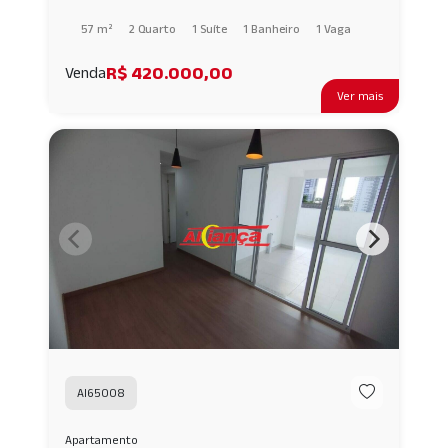
57 m²
2 Quarto
1 Suíte
1 Banheiro
1 Vaga
R$ 420.000,00
Venda
Ver mais
AI65008
Apartamento