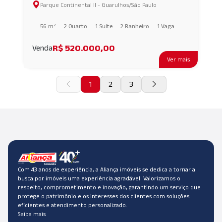
Parque Continental II - Guarulhos/São Paulo
Continental II AI65205
56 m²
2 Quarto
1 Suíte
2 Banheiro
1 Vaga
R$ 520.000,00
Venda
Ver mais
1
2
3
Com 43 anos de experiência, a Aliança imóveis se dedica a tornar a
busca por imóveis uma experiência agradável. Valorizamos o
respeito, comprometimento e inovação, garantindo um serviço que
protege o patrimônio e os interesses dos clientes com soluções
eficientes e atendimento personalizado.
Saiba mais