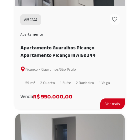
AI59244
Apartamento
Apartamento Guarulhos Picanço
Apartamento Picanço !!! AI59244
Picanço - Guarulhos/São Paulo
59 m²
2 Quarto
1 Suíte
2 Banheiro
1 Vaga
R$ 550.000,00
Venda
Ver mais