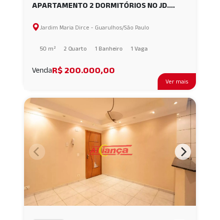
APARTAMENTO 2 DORMITÓRIOS NO JD.
MARIA DIRCE 3 - GUARULHOS/SP AI64337
Jardim Maria Dirce - Guarulhos/São Paulo
50 m²
2 Quarto
1 Banheiro
1 Vaga
R$ 200.000,00
Venda
Ver mais