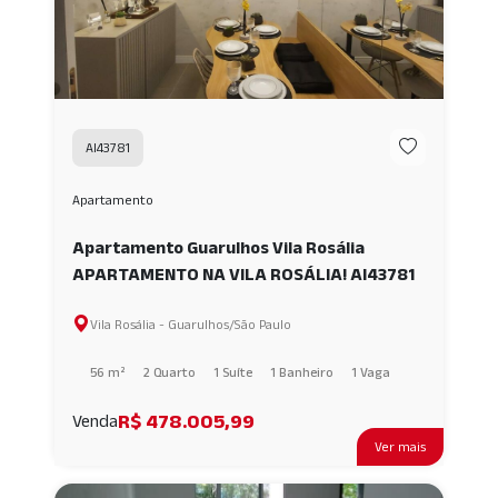
AI43781
Apartamento
Apartamento Guarulhos Vila Rosália
APARTAMENTO NA VILA ROSÁLIA! AI43781
Vila Rosália - Guarulhos/São Paulo
56 m²
2 Quarto
1 Suíte
1 Banheiro
1 Vaga
R$ 478.005,99
Venda
Ver mais