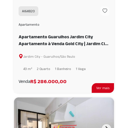
AI64820
Apartamento
Apartamento Guarulhos Jardim City
Apartamento à Venda Gold City | Jardim City
Guarulhos AI64820
Jardim City - Guarulhos/São Paulo
43 m²
2 Quarto
1 Banheiro
1 Vaga
R$ 286.000,00
Venda
Ver mais