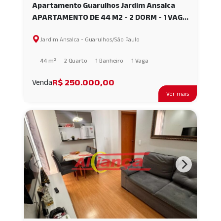
Apartamento Guarulhos Jardim Ansalca
APARTAMENTO DE 44 M2 - 2 DORM - 1 VAGA
- RES. STA.TERESA AI47112
Jardim Ansalca - Guarulhos/São Paulo
44 m²
2 Quarto
1 Banheiro
1 Vaga
R$ 250.000,00
Venda
Ver mais