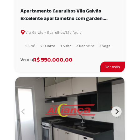
Apartamento Guarulhos Vila Galvão
Excelente apartametno com garden.
AI65008
Vila Galvão - Guarulhos/São Paulo
96 m²
2 Quarto
1 Suíte
2 Banheiro
2 Vaga
R$ 550.000,00
Venda
Ver mais