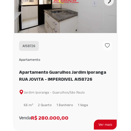
AI58726
Apartamento
Apartamento Guarulhos Jardim Iporanga
RUA JOVITA - IMPERDIVEL AI58726
Jardim Iporanga - Guarulhos/São Paulo
66 m²
2 Quarto
1 Banheiro
1 Vaga
R$ 280.000,00
Venda
Ver mais