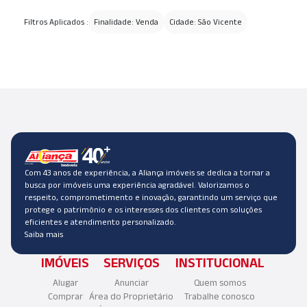
Filtros Aplicados :
Finalidade: Venda
Cidade: São Vicente
Com 43 anos de experiência, a Aliança imóveis se dedica a tornar a
busca por imóveis uma experiência agradável. Valorizamos o
respeito, comprometimento e inovação, garantindo um serviço que
protege o patrimônio e os interesses dos clientes com soluções
eficientes e atendimento personalizado.
Saiba mais
IMÓVEIS
SERVIÇOS
INSTITUCIONAL
Alugar
Anunciar
Quem somos
Comprar
Área do Proprietário
Trabalhe conosco