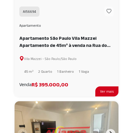
AI56694
Apartamento
Apartamento São Paulo Vila Mazzei
Apartamento de 45m² à venda na Rua do
Metrô Tucuruvi! 2 quartos, cozinha
Vila Mazzei - São Paulo/São Paulo
planejada, elevador e vaga AI56694
45 m²
2 Quarto
1 Banheiro
1 Vaga
R$ 395.000,00
Venda
Ver mais