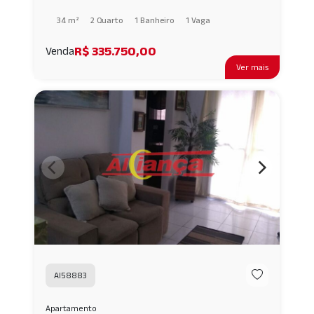
34 m²
2 Quarto
1 Banheiro
1 Vaga
R$ 335.750,00
Venda
Ver mais
AI58883
Apartamento