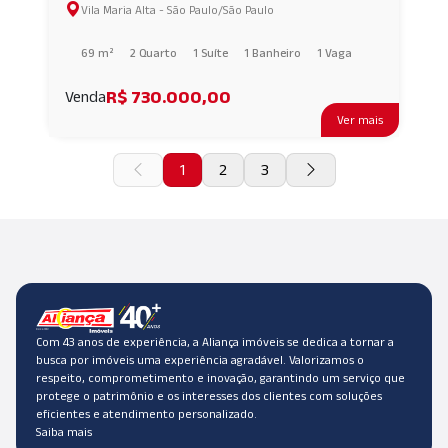
Vila Maria Alta - São Paulo/São Paulo
69 m²
2 Quarto
1 Suíte
1 Banheiro
1 Vaga
R$ 730.000,00
Venda
Ver mais
1
2
3
Com 43 anos de experiência, a Aliança imóveis se dedica a tornar a
busca por imóveis uma experiência agradável. Valorizamos o
respeito, comprometimento e inovação, garantindo um serviço que
protege o patrimônio e os interesses dos clientes com soluções
eficientes e atendimento personalizado.
Saiba mais