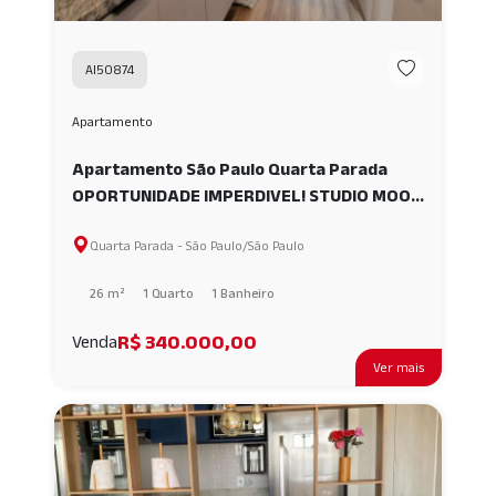
AI50874
Apartamento
Apartamento São Paulo Quarta Parada
OPORTUNIDADE IMPERDIVEL! STUDIO MOOV
BELÉM MOBILIADO A VENDA, 26M² - SÃO
Quarta Parada - São Paulo/São Paulo
PAULO. AI50874
26 m²
1 Quarto
1 Banheiro
R$ 340.000,00
Venda
Ver mais