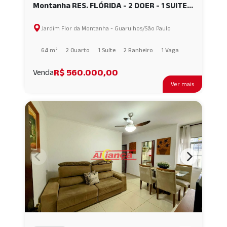
Montanha RES. FLÓRIDA - 2 DOER - 1 SUITE -
OTIMO PREÇO AI57813
Jardim Flor da Montanha - Guarulhos/São Paulo
64 m²
2 Quarto
1 Suíte
2 Banheiro
1 Vaga
R$ 560.000,00
Venda
Ver mais