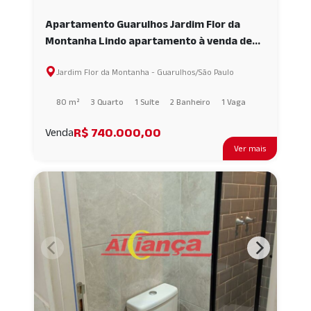
Apartamento Guarulhos Jardim Flor da
Montanha Lindo apartamento à venda de
80m² - 3 Quartos sendo 1 Suíte e 1 Vaga -
Jardim Flor da Montanha - Guarulhos/São Paulo
Guarulhos - SP AI65108
80 m²
3 Quarto
1 Suíte
2 Banheiro
1 Vaga
R$ 740.000,00
Venda
Ver mais