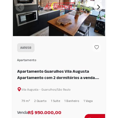
AI41658
Apartamento
Apartamento Guarulhos Vila Augusta
Apartamento com 2 dormitórios a venda.
The Brick - Vila Augusta AI41658
Vila Augusta - Guarulhos/São Paulo
79 m²
2 Quarto
1 Suíte
1 Banheiro
1 Vaga
R$ 950.000,00
Venda