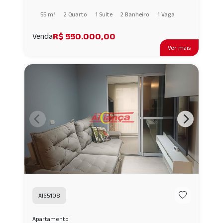
55 m²
2 Quarto
1 Suíte
2 Banheiro
1 Vaga
R$ 550.000,00
Venda
Ver mais
AI65108
Apartamento