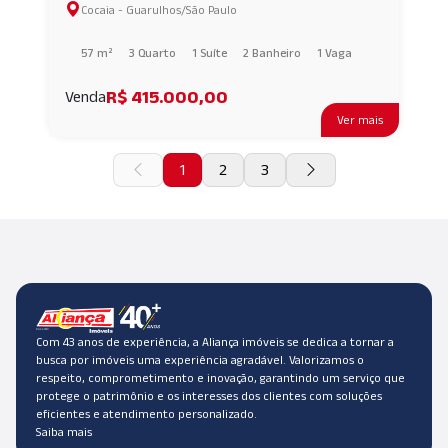
Cocaia - Guarulhos/São Paulo
Cocaia, Guarulhos AI65492
57 m²
3 Quarto
1 Suíte
2 Banheiro
1 Vaga
R$ 415.000,00
Venda
Ver mais
1
2
3
Com 43 anos de experiência, a Aliança imóveis se dedica a tornar a
busca por imóveis uma experiência agradável. Valorizamos o
respeito, comprometimento e inovação, garantindo um serviço que
protege o patrimônio e os interesses dos clientes com soluções
eficientes e atendimento personalizado.
Saiba mais