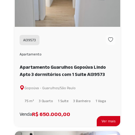
AI39573
Apartamento
Apartamento Guarulhos Gopoúva Lindo
Apto 3 dormitórios com 1 Suite AI39573
Gopoúva - Guarulhos/São Paulo
75 m²
3 Quarto
1 Suíte
3 Banheiro
1 Vaga
R$ 650.000,00
Venda
Ver mais