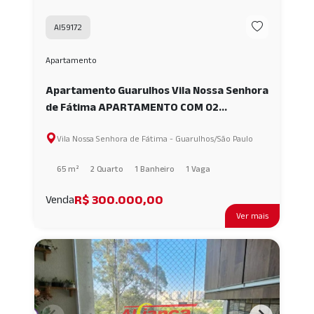
AI59172
Apartamento
Apartamento Guarulhos Vila Nossa Senhora
de Fátima APARTAMENTO COM 02
QUARTOS / DORMITÓRIOS
Vila Nossa Senhora de Fátima - Guarulhos/São Paulo
AMPLOS,OPCIONAL PARA 02 VAGAS,SALA ,
COZINHA. AI59172
65 m²
2 Quarto
1 Banheiro
1 Vaga
R$ 300.000,00
Venda
Ver mais