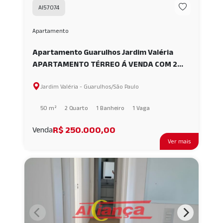
AI57074
Apartamento
Apartamento Guarulhos Jardim Valéria
APARTAMENTO TÉRREO Á VENDA COM 2
DORMITÓRIOS - 50m² no JARDIM VALÉRIA -
Jardim Valéria - Guarulhos/São Paulo
GUARULHOS AI57074
50 m²
2 Quarto
1 Banheiro
1 Vaga
R$ 250.000,00
Venda
Ver mais