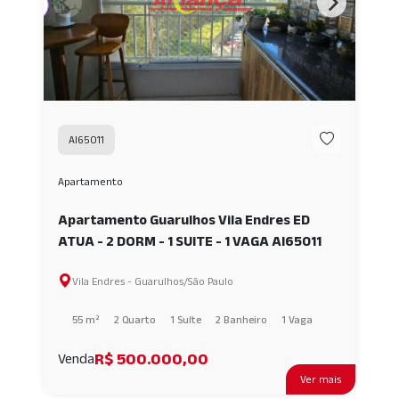
AI65011
Apartamento
Apartamento Guarulhos Vila Endres ED
ATUA - 2 DORM - 1 SUITE - 1 VAGA AI65011
Vila Endres - Guarulhos/São Paulo
55 m²
2 Quarto
1 Suíte
2 Banheiro
1 Vaga
R$ 500.000,00
Venda
Ver mais