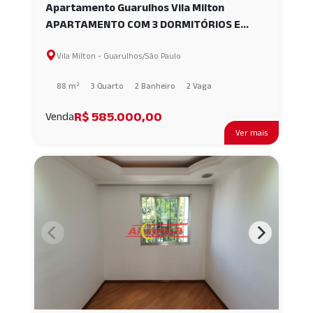
Apartamento Guarulhos Vila Milton
APARTAMENTO COM 3 DORMITÓRIOS E
DUAS VAGAS À VENDA, 88 M² - VILA MILTON
Vila Milton - Guarulhos/São Paulo
- GUARULHOS/SP AI58811
88 m²
3 Quarto
2 Banheiro
2 Vaga
R$ 585.000,00
Venda
Ver mais