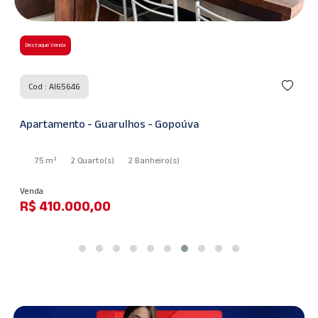
Destaque Venda
Cod : AI60248
Casa - Guarulhos - Jardim Adriana
125 m²
3 Quarto
(s)
1 Suíte
(s)
2 Banheiro
(s)
Venda
R$ 550.000,00