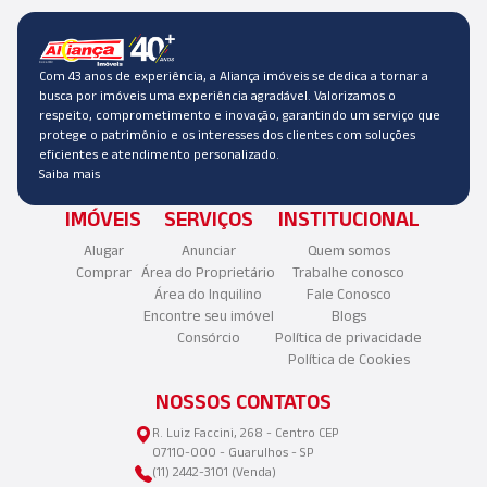
Com 43 anos de experiência, a Aliança imóveis se dedica a tornar a
busca por imóveis uma experiência agradável. Valorizamos o
respeito, comprometimento e inovação, garantindo um serviço que
protege o patrimônio e os interesses dos clientes com soluções
eficientes e atendimento personalizado.
Saiba mais
IMÓVEIS
SERVIÇOS
INSTITUCIONAL
Alugar
Anunciar
Quem somos
Comprar
Área do Proprietário
Trabalhe conosco
Área do Inquilino
Fale Conosco
Encontre seu imóvel
Blogs
Consórcio
Política de privacidade
Política de Cookies
NOSSOS CONTATOS
R. Luiz Faccini, 268 - Centro CEP
07110-000 - Guarulhos - SP
(11) 2442-3101 (Venda)