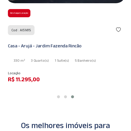
Destaque Locação
Cod : AI51415
Casa - Arujá - Jardim Fazenda Rincão
330 m²
3 Quarto
(s)
1 Suíte
(s)
5 Banheiro
(s)
Locação
R$ 11.295,00
Os melhores imóveis para