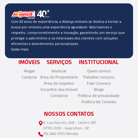
Com 43 anos de experiência, a Aliança imóveis se dedica a tornar a
busca por imóveis uma experiência agradável. Valorizamos o
respeito, comprometimento e inovação, garantindo um serviço que
protege o patrimônio e os interesses dos clientes com soluções
eficientes e atendimento personalizado.
Saiba mais
IMÓVEIS
SERVIÇOS
INSTITUCIONAL
Alugar
Anunciar
Quem somos
Comprar
Área do Proprietário
Trabalhe conosco
Área do Inquilino
Fale Conosco
Encontre seu imóvel
Blogs
Consórcio
Política de privacidade
Política de Cookies
NOSSOS CONTATOS
R. Luiz Faccini, 268 - Centro CEP
07110-000 - Guarulhos - SP
(11) 2442-3101 (Venda)