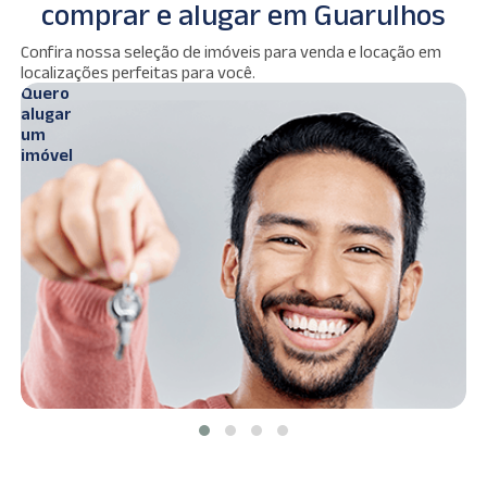
comprar e alugar em Guarulhos
Ver
Confira nossa seleção de imóveis para venda e locação em
s
imóveis
localizações perfeitas para você.
Quero
Q
alugar
c
um
imóvel
i