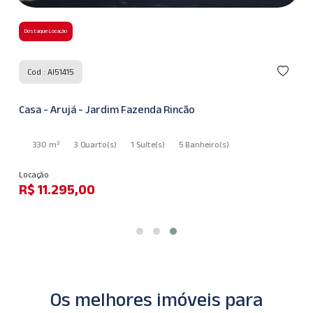
Destaque Locação
Cod : AI51415
Casa - Arujá - Jardim Fazenda Rincão
330 m²
3 Quarto
(s)
1 Suíte
(s)
5 Banheiro
(s)
Locação
R$ 11.295,00
Os melhores imóveis para