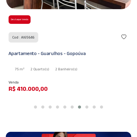
Destaque Venda
Cod : AI60248
Casa - Guarulhos - Jardim Adriana
125 m²
3 Quarto
(s)
1 Suíte
(s)
2 Banheiro
(s)
Venda
R$ 550.000,00